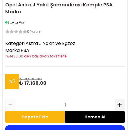
Opel Astra J Yakıt Şamandırası Komple PSA
Marka
Stokta Var
0 Yorum
Kategori
:
Astra J Yakıt ve Egzoz
Marka
:
PSA
*
₺
1430.00
den başlayan taksitlerle
₺ 18,500.00
%
7
₺ 17,160.00
Sepete Ekle
Hemen Al