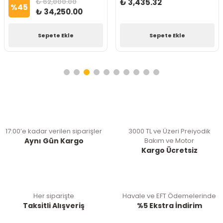
₺ 62,000.00
₺ 3,435.32
%
45
₺ 34,250.00
Sepete Ekle
Sepete Ekle
17:00’e kadar verilen siparişler
3000 TL ve Üzeri Preiyodik
Aynı Gün Kargo
Bakım ve Motor
Kargo Ücretsiz
Her siparişte
Havale ve EFT Ödemelerinde
Taksitli Alışveriş
%5 Ekstra İndirim