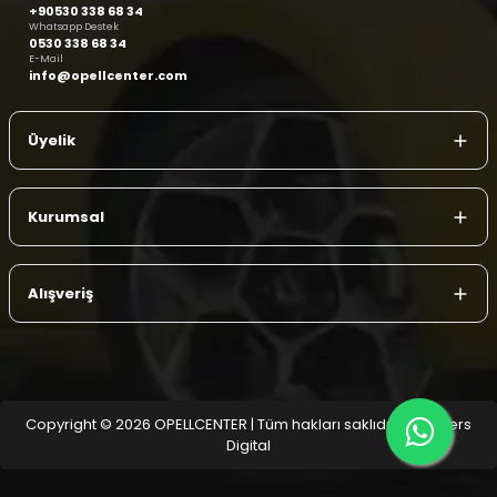
+90530 338 68 34
Whatsapp Destek
0530 338 68 34
E-Mail
info@opellcenter.com
Üyelik
Kurumsal
Alışveriş
Copyright © 2026 OPELLCENTER | Tüm hakları saklıdır.
| Reliefers
Digital