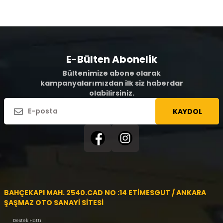
E-Bülten Abonelik
Bültenimize abone olarak
kampanyalarımızdan ilk siz haberdar
olabilirsiniz.
KAYDOL
BAHÇEKAPI MAH. 2540.CAD NO :14 ETİMESGUT / ANKARA
ŞAŞMAZ OTO SANAYİ SİTESİ
Destek Hattı