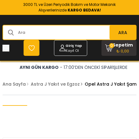
3000 TL ve Üzeri Periyodik Bakım ve Motor Mekanik
Alışverilerinizde
KARGO BEDAVA!
ARA
Sepetim
0
Giriş Yap
Kayıt Ol
₺ 0,00
AYNI GÜN KARGO
- 17:00’DEN ÖNCEKİ SİPARİŞLERDE
Ana Sayfa
Astra J Yakıt ve Egzoz
Opel Astra J Yakıt Şam