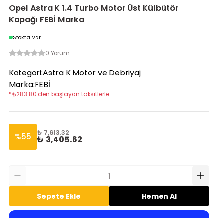
Opel Astra K 1.4 Turbo Motor Üst Külbütör
Kapağı FEBİ Marka
Stokta Var
0 Yorum
Kategori
:
Astra K Motor ve Debriyaj
Marka
:
FEBİ
*
₺
283.80
den başlayan taksitlerle
₺ 7,613.32
%
55
₺ 3,405.62
Sepete Ekle
Hemen Al