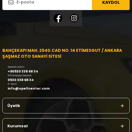
KAYDOL
BAHÇEKAPI MAH. 2540.CAD NO :14 ETİMESGUT / ANKARA
ŞAŞMAZ OTO SANAYİ SİTESİ
Destek Hattı
+90530 338 68 34
Whatsapp Destek
0530 338 68 34
E-Mail
info@opellcenter.com
Üyelik
Kurumsal