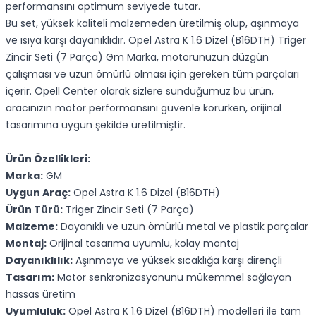
performansını optimum seviyede tutar.
Bu set, yüksek kaliteli malzemeden üretilmiş olup, aşınmaya
ve ısıya karşı dayanıklıdır. Opel Astra K 1.6 Dizel (B16DTH) Triger
Zincir Seti (7 Parça) Gm Marka, motorunuzun düzgün
çalışması ve uzun ömürlü olması için gereken tüm parçaları
içerir. Opell Center olarak sizlere sunduğumuz bu ürün,
aracınızın motor performansını güvenle korurken, orijinal
tasarımına uygun şekilde üretilmiştir.
Ürün Özellikleri:
Marka:
GM
Uygun Araç:
Opel Astra K 1.6 Dizel (B16DTH)
Ürün Türü:
Triger Zincir Seti (7 Parça)
Malzeme:
Dayanıklı ve uzun ömürlü metal ve plastik parçalar
Montaj:
Orijinal tasarıma uyumlu, kolay montaj
Dayanıklılık:
Aşınmaya ve yüksek sıcaklığa karşı dirençli
Tasarım:
Motor senkronizasyonunu mükemmel sağlayan
hassas üretim
Uyumluluk:
Opel Astra K 1.6 Dizel (B16DTH) modelleri ile tam