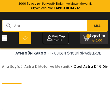
3000 TL ve Üzeri Periyodik Bakım ve Motor Mekanik
Alışverilerinizde
KARGO BEDAVA!
ARA
Sepetim
0
Giriş Yap
Kayıt Ol
₺ 0,00
AYNI GÜN KARGO
- 17:00’DEN ÖNCEKİ SİPARİŞLERDE
Ana Sayfa
Astra K Motor ve Mekanik
Opel Astra K 1.6 Diz