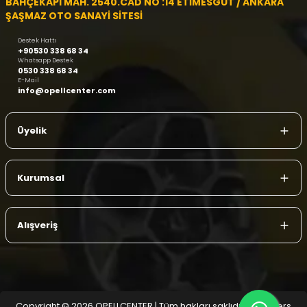
BAHÇEKAPI MAH. 2540.CAD NO :14 ETİMESGUT / ANKARA
ŞAŞMAZ OTO SANAYİ SİTESİ
Destek Hattı
+90530 338 68 34
Whatsapp Destek
0530 338 68 34
E-Mail
info@opellcenter.com
Üyelik
Kurumsal
Alışveriş
Copyright © 2026 OPELLCENTER | Tüm hakları saklıdır.
| Reliefers