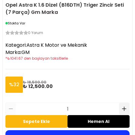
Opel Astra K 1.6 Dizel (B16DTH) Triger Zincir Seti
(7 Parça) Gm Marka
Stokta Var
0 Yorum
Kategori
:
Astra K Motor ve Mekanik
Marka
:
GM
*
₺
1041.67
den başlayan taksitlerle
₺ 18,500.00
%
32
₺ 12,500.00
Sepete Ekle
Hemen Al