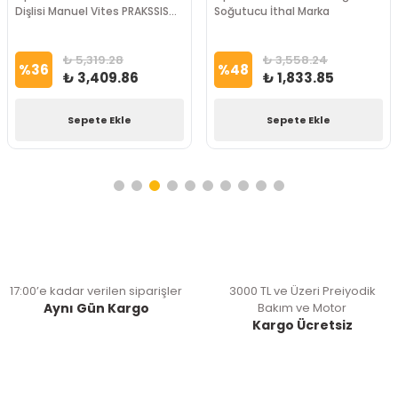
Dişlisi Manuel Vites PRAKSSIS
Soğutucu İthal Marka
Marka
₺ 5,319.28
₺ 3,558.24
%
36
%
48
₺ 3,409.86
₺ 1,833.85
Sepete Ekle
Sepete Ekle
17:00’e kadar verilen siparişler
3000 TL ve Üzeri Preiyodik
Aynı Gün Kargo
Bakım ve Motor
Kargo Ücretsiz