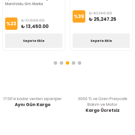
Manifoldu Gm Marka
₺ 41,140.00
%
39
₺ 25,247.25
₺ 17,500.00
%
23
₺ 13,450.00
Sepete Ekle
Sepete Ekle
17:00’e kadar verilen siparişler
3000 TL ve Üzeri Preiyodik
Aynı Gün Kargo
Bakım ve Motor
Kargo Ücretsiz