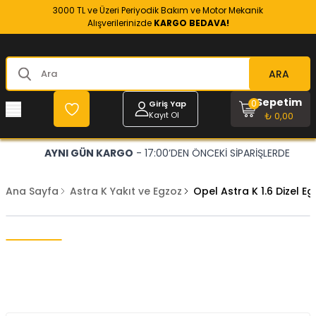
3000 TL ve Üzeri Periyodik Bakım ve Motor Mekanik
Alışverilerinizde
KARGO BEDAVA!
ARA
Sepetim
0
Giriş Yap
Kayıt Ol
₺ 0,00
AYNI GÜN KARGO
- 17:00’DEN ÖNCEKİ SİPARİŞLERDE
Ana Sayfa
Astra K Yakıt ve Egzoz
Opel Astra K 1.6 Dizel 