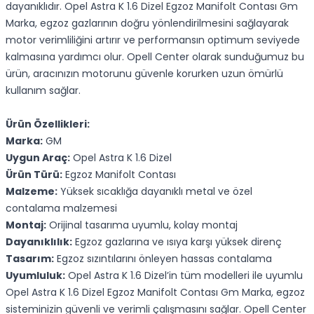
dayanıklıdır. Opel Astra K 1.6 Dizel Egzoz Manifolt Contası Gm
Marka, egzoz gazlarının doğru yönlendirilmesini sağlayarak
motor verimliliğini artırır ve performansın optimum seviyede
kalmasına yardımcı olur. Opell Center olarak sunduğumuz bu
ürün, aracınızın motorunu güvenle korurken uzun ömürlü
kullanım sağlar.
Ürün Özellikleri:
Marka:
GM
Uygun Araç:
Opel Astra K 1.6 Dizel
Ürün Türü:
Egzoz Manifolt Contası
Malzeme:
Yüksek sıcaklığa dayanıklı metal ve özel
contalama malzemesi
Montaj:
Orijinal tasarıma uyumlu, kolay montaj
Dayanıklılık:
Egzoz gazlarına ve ısıya karşı yüksek direnç
Tasarım:
Egzoz sızıntılarını önleyen hassas contalama
Uyumluluk:
Opel Astra K 1.6 Dizel’in tüm modelleri ile uyumlu
Opel Astra K 1.6 Dizel Egzoz Manifolt Contası Gm Marka, egzoz
sisteminizin güvenli ve verimli çalışmasını sağlar. Opell Center