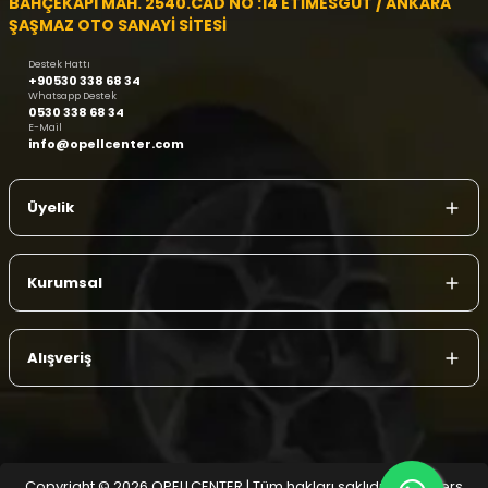
BAHÇEKAPI MAH. 2540.CAD NO :14 ETİMESGUT / ANKARA
ŞAŞMAZ OTO SANAYİ SİTESİ
Destek Hattı
+90530 338 68 34
Whatsapp Destek
0530 338 68 34
E-Mail
info@opellcenter.com
Üyelik
Kurumsal
Alışveriş
Copyright © 2026 OPELLCENTER | Tüm hakları saklıdır.
| Reliefers