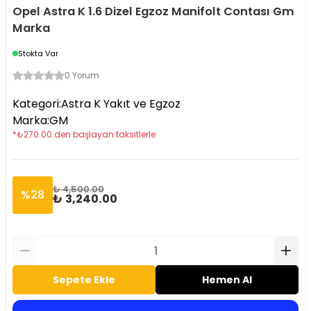
Opel Astra K 1.6 Dizel Egzoz Manifolt Contası Gm
Marka
Stokta Var
0 Yorum
Kategori
:
Astra K Yakıt ve Egzoz
Marka
:
GM
*
₺
270.00
den başlayan taksitlerle
₺ 4,500.00
%
28
₺ 3,240.00
Sepete Ekle
Hemen Al