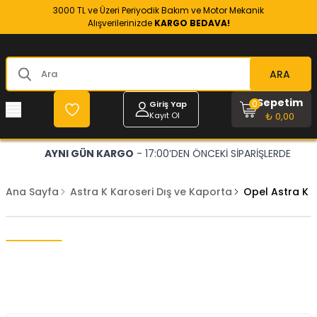
3000 TL ve Üzeri Periyodik Bakım ve Motor Mekanik
Alışverilerinizde
KARGO BEDAVA!
ARA
Sepetim
0
Giriş Yap
Kayıt Ol
₺ 0,00
AYNI GÜN KARGO
- 17:00’DEN ÖNCEKİ SİPARİŞLERDE
Ana Sayfa
Astra K Karoseri Dış ve Kaporta
Opel Astra K Ö