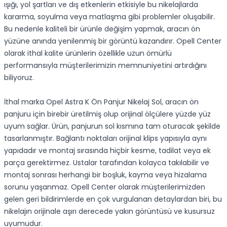
ışığı, yol şartları ve dış etkenlerin etkisiyle bu nikelajlarda
kararma, soyulma veya matlaşma gibi problemler oluşabilir.
Bu nedenle kaliteli bir ürünle değişim yapmak, aracın ön
yüzüne anında yenilenmiş bir görüntü kazandırır. Opell Center
olarak ithal kalite ürünlerin özellikle uzun ömürlü
performansıyla müşterilerimizin memnuniyetini artırdığını
biliyoruz.
İthal marka Opel Astra K Ön Panjur Nikelaj Sol, aracın ön
panjuru için birebir üretilmiş olup orijinal ölçülere yüzde yüz
uyum sağlar. Ürün, panjurun sol kısmına tam oturacak şekilde
tasarlanmıştır. Bağlantı noktaları orijinal klips yapısıyla aynı
yapıdadır ve montaj sırasında hiçbir kesme, tadilat veya ek
parça gerektirmez. Ustalar tarafından kolayca takılabilir ve
montaj sonrası herhangi bir boşluk, kayma veya hizalama
sorunu yaşanmaz. Opell Center olarak müşterilerimizden
gelen geri bildirimlerde en çok vurgulanan detaylardan biri, bu
nikelajın orijinale aşırı derecede yakın görüntüsü ve kusursuz
uyumudur.