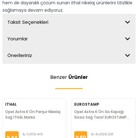
hem de dayanıklı çözüm sunan ithal nikelaj ürünlerini titizlikle
sağlamaya devam ediyoruz.
Taksit Seçenekleri
Yorumlar
Önerileriniz
Benzer
Ürünler
İTHAL
EUROSTAMP
Opel Astra K Ön Panjur Nikelaj
Opel Astra K Ön Sis Kapağı
Sağ İTHAL Marka
Sissiz Sağ Taraf EUROSTAMP
Marka
₺ 1,912.49
₺ 4,026.28
%
44
%
60