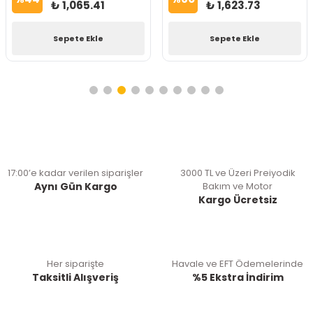
₺ 1,065.41
₺ 1,623.73
Sepete Ekle
Sepete Ekle
17:00’e kadar verilen siparişler
3000 TL ve Üzeri Preiyodik
Aynı Gün Kargo
Bakım ve Motor
Kargo Ücretsiz
Her siparişte
Havale ve EFT Ödemelerinde
Taksitli Alışveriş
%5 Ekstra İndirim