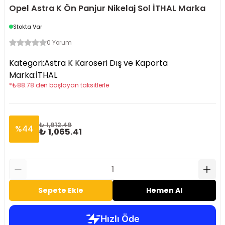
Opel Astra K Ön Panjur Nikelaj Sol İTHAL Marka
Stokta Var
0 Yorum
Kategori
:
Astra K Karoseri Dış ve Kaporta
Marka
:
İTHAL
*
₺
88.78
den başlayan taksitlerle
₺ 1,912.49
%
44
₺ 1,065.41
Sepete Ekle
Hemen Al