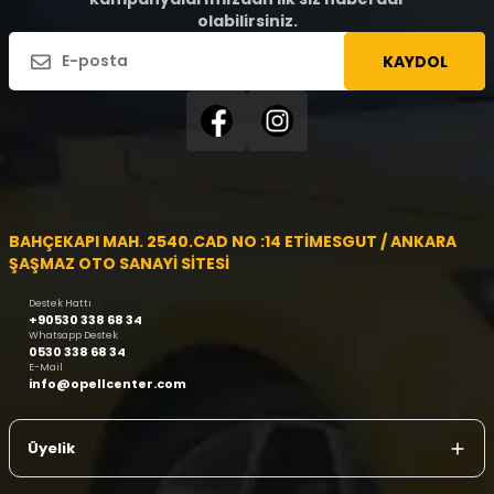
olabilirsiniz.
KAYDOL
BAHÇEKAPI MAH. 2540.CAD NO :14 ETİMESGUT / ANKARA
ŞAŞMAZ OTO SANAYİ SİTESİ
Destek Hattı
+90530 338 68 34
Whatsapp Destek
0530 338 68 34
E-Mail
info@opellcenter.com
Üyelik