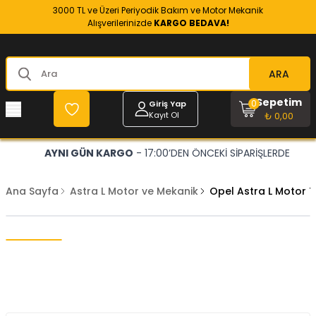
3000 TL ve Üzeri Periyodik Bakım ve Motor Mekanik
Alışverilerinizde
KARGO BEDAVA!
ARA
Sepetim
0
Giriş Yap
Kayıt Ol
₺ 0,00
AYNI GÜN KARGO
- 17:00’DEN ÖNCEKİ SİPARİŞLERDE
Ana Sayfa
Astra L Motor ve Mekanik
Opel Astra L Motor T