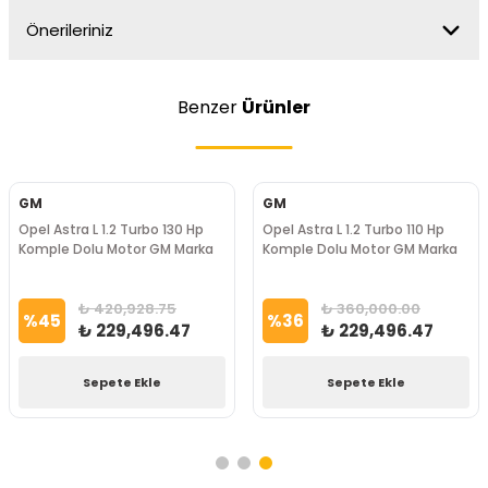
Önerileriniz
Benzer
Ürünler
GM
GM
Opel Astra L 1.2 Turbo 130 Hp
Opel Astra L 1.2 Turbo 110 Hp
Komple Dolu Motor GM Marka
Komple Dolu Motor GM Marka
₺ 420,928.75
₺ 360,000.00
%
45
%
36
₺ 229,496.47
₺ 229,496.47
Sepete Ekle
Sepete Ekle