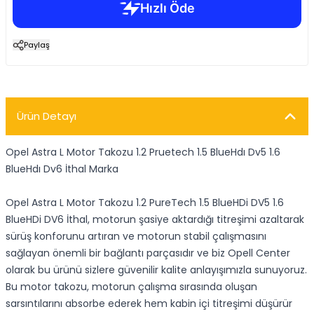
Paylaş
Ürün Detayı
Opel Astra L Motor Takozu 1.2 Pruetech 1.5 BlueHdı Dv5 1.6
BlueHdı Dv6 İthal Marka
Opel Astra L Motor Takozu 1.2 PureTech 1.5 BlueHDi DV5 1.6
BlueHDi DV6 İthal, motorun şasiye aktardığı titreşimi azaltarak
sürüş konforunu artıran ve motorun stabil çalışmasını
sağlayan önemli bir bağlantı parçasıdır ve biz Opell Center
olarak bu ürünü sizlere güvenilir kalite anlayışımızla sunuyoruz.
Bu motor takozu, motorun çalışma sırasında oluşan
sarsıntılarını absorbe ederek hem kabin içi titreşimi düşürür