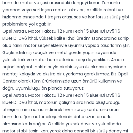
hem de motor ve şasi arasındaki dengeyi korur. Zamanla
yıpranan veya sertleşen motor takozları, özellikle rölanti ve
hızlanma esnasında titreşim artışı, ses ve konforsuz sürüş gibi
problemlere yol açabilir.
Opel Astra L Motor Takozu 1.2 PureTech 1.5 BlueHDi DV5 1.6
BlueHDi DV6 İthal, yüksek kalite ithal üretim standardına sahip
olup farklı motor seçenekleriyle uyumlu yapıda tasarlanmıştır.
Güçlendirilmiş kauçuk ve metal gövde yapısı sayesinde
yüksek tork ve motor hareketlerine karşı dayanıklıdır. Aracın
orijinal bağlantı noktalarıyla birebir uyumlu olması sayesinde
montajı kolaydır ve ekstra bir uyarlama gerektirmez. Biz Opell
Center olarak tüm ürünlerimizde uzun ömürlü kullanım ve
doğru uyumluluğu ön planda tutuyoruz.
Opel Astra L Motor Takozu 1.2 PureTech 1.5 BlueHDi DV5 1.6
BlueHDi DV6 İthal, motorun çalışma sırasında oluşturduğu
titreşimi minimuma indirerek hem sürüş konforunu artırır
hem de diğer motor bileşenlerinin daha uzun ömürlü
olmasına katkı sağlar. Özellikle yüksek devir ve yük altında
motor stabilitesini koruyarak daha dengeli bir sürüş deneyimi