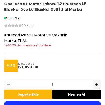
Opel Astra L Motor Takozu 1.2 Pruetech 1.5
BlueHdı Dv5 1.6 BlueHdı Dv6 İthal Marka
Stokta Var
0 Yorum
Kategori
:
Astra L Motor ve Mekanik
Marka
:
İTHAL
*
₺
85.75
den başlayan taksitlerle
₺ 2,200.00
%
53
₺ 1,029.00
Sepete Ekle
Hemen Al