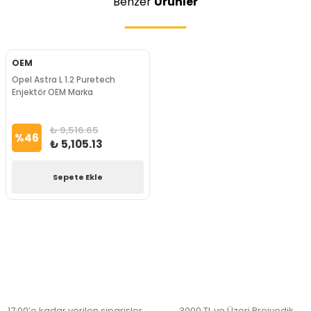
Benzer
Ürünler
OEM
Opel Astra L 1.2 Puretech
Enjektör OEM Marka
₺ 9,516.65
%
46
₺ 5,105.13
Sepete Ekle
17:00’e kadar verilen siparişler
3000 TL ve Üzeri Preiyodik