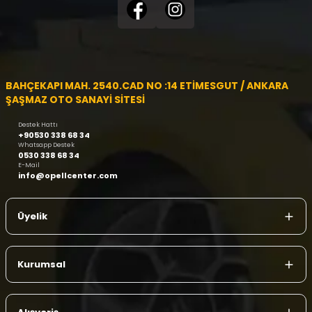
BAHÇEKAPI MAH. 2540.CAD NO :14 ETİMESGUT / ANKARA
ŞAŞMAZ OTO SANAYİ SİTESİ
Destek Hattı
+90530 338 68 34
Whatsapp Destek
0530 338 68 34
E-Mail
info@opellcenter.com
Üyelik
Kurumsal