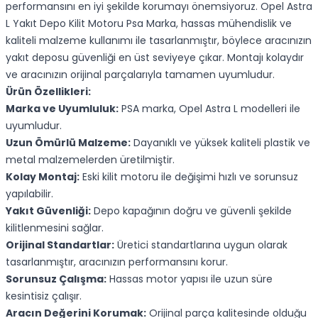
performansını en iyi şekilde korumayı önemsiyoruz. Opel Astra
L Yakıt Depo Kilit Motoru Psa Marka, hassas mühendislik ve
kaliteli malzeme kullanımı ile tasarlanmıştır, böylece aracınızın
yakıt deposu güvenliği en üst seviyeye çıkar. Montajı kolaydır
ve aracınızın orijinal parçalarıyla tamamen uyumludur.
Ürün Özellikleri:
Marka ve Uyumluluk:
PSA marka, Opel Astra L modelleri ile
uyumludur.
Uzun Ömürlü Malzeme:
Dayanıklı ve yüksek kaliteli plastik ve
metal malzemelerden üretilmiştir.
Kolay Montaj:
Eski kilit motoru ile değişimi hızlı ve sorunsuz
yapılabilir.
Yakıt Güvenliği:
Depo kapağının doğru ve güvenli şekilde
kilitlenmesini sağlar.
Orijinal Standartlar:
Üretici standartlarına uygun olarak
tasarlanmıştır, aracınızın performansını korur.
Sorunsuz Çalışma:
Hassas motor yapısı ile uzun süre
kesintisiz çalışır.
Aracın Değerini Korumak:
Orijinal parça kalitesinde olduğu