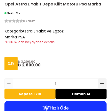
Opel Astra L Yakıt Depo Kilit Motoru Psa Marka
Stokta Var
0 Yorum
Kategori
:
Astra L Yakıt ve Egzoz
Marka
:
PSA
*
₺
216.67
den başlayan taksitlerle
₺ 3,200.00
%
19
₺ 2,600.00
Sepete Ekle
Hemen Al