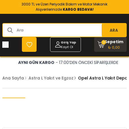
3000 TL ve Üzeri Periyodik Bakım ve Motor Mekanik
Alışverilerinizde
KARGO BEDAVA!
ARA
Sepetim
0
Giriş Yap
Kayıt Ol
₺ 0,00
AYNI GÜN KARGO
- 17:00’DEN ÖNCEKİ SİPARİŞLERDE
Ana Sayfa
Astra L Yakıt ve Egzoz
Opel Astra L Yakıt Depo 