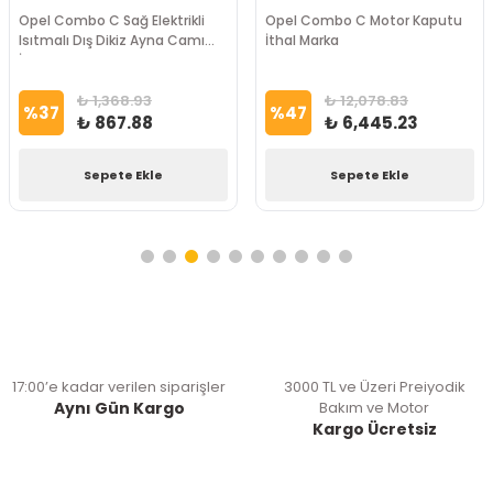
Opel Combo C Sağ Elektrikli
Opel Combo C Motor Kaputu
Isıtmalı Dış Dikiz Ayna Camı
İthal Marka
İthal Marka
₺ 1,368.93
₺ 12,078.83
%
37
%
47
₺ 867.88
₺ 6,445.23
Sepete Ekle
Sepete Ekle
17:00’e kadar verilen siparişler
3000 TL ve Üzeri Preiyodik
Aynı Gün Kargo
Bakım ve Motor
Kargo Ücretsiz