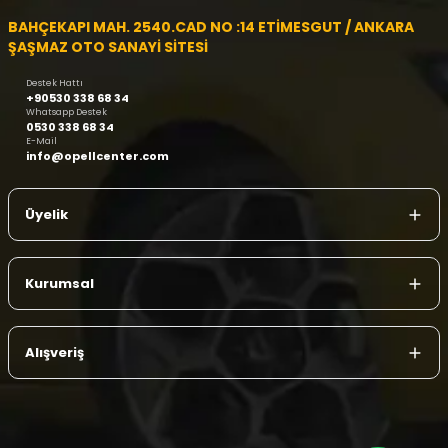
BAHÇEKAPI MAH. 2540.CAD NO :14 ETİMESGUT / ANKARA
ŞAŞMAZ OTO SANAYİ SİTESİ
Destek Hattı
+90530 338 68 34
Whatsapp Destek
0530 338 68 34
E-Mail
info@opellcenter.com
Üyelik
Kurumsal
Alışveriş