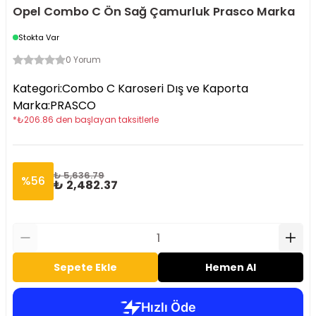
Opel Combo C Ön Sağ Çamurluk Prasco Marka
Stokta Var
0 Yorum
Kategori
:
Combo C Karoseri Dış ve Kaporta
Marka
:
PRASCO
*
₺
206.86
den başlayan taksitlerle
₺ 5,636.79
%
56
₺ 2,482.37
Sepete Ekle
Hemen Al