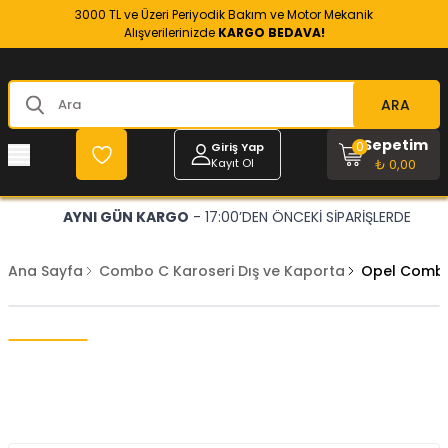
3000 TL ve Üzeri Periyodik Bakım ve Motor Mekanik
Alışverilerinizde
KARGO BEDAVA!
ARA
Sepetim
0
Giriş Yap
Kayıt Ol
₺ 0,00
AYNI GÜN KARGO
- 17:00’DEN ÖNCEKİ SİPARİŞLERDE
Ana Sayfa
Combo C Karoseri Dış ve Kaporta
Opel Combo