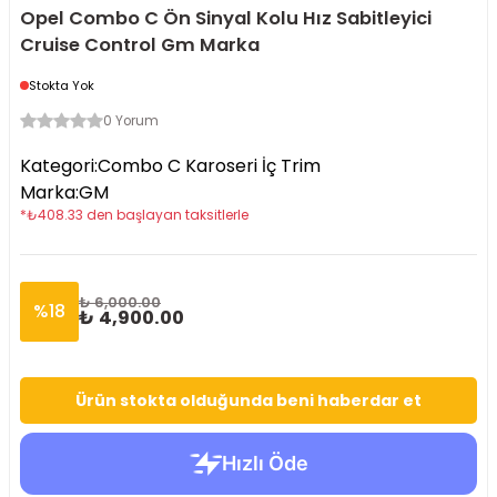
Opel Combo C Ön Sinyal Kolu Hız Sabitleyici
Cruise Control Gm Marka
Stokta Yok
0 Yorum
Kategori
:
Combo C Karoseri İç Trim
Marka
:
GM
*
₺
408.33
den başlayan taksitlerle
₺ 6,000.00
%
18
₺ 4,900.00
Ürün stokta olduğunda beni haberdar et