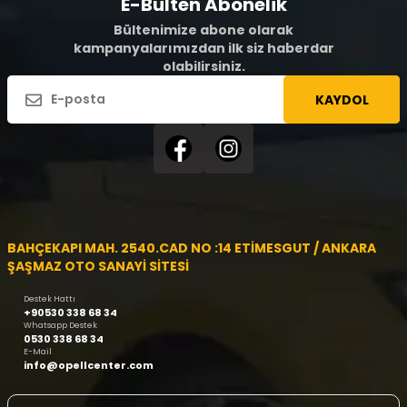
E-Bülten Abonelik
Bültenimize abone olarak
kampanyalarımızdan ilk siz haberdar
olabilirsiniz.
KAYDOL
BAHÇEKAPI MAH. 2540.CAD NO :14 ETİMESGUT / ANKARA
ŞAŞMAZ OTO SANAYİ SİTESİ
Destek Hattı
+90530 338 68 34
Whatsapp Destek
0530 338 68 34
E-Mail
info@opellcenter.com