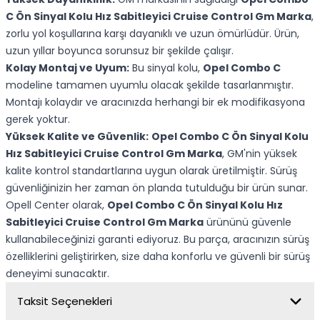
C Ön Sinyal Kolu Hız Sabitleyici Cruise Control Gm Marka
,
zorlu yol koşullarına karşı dayanıklı ve uzun ömürlüdür. Ürün,
uzun yıllar boyunca sorunsuz bir şekilde çalışır.
Kolay Montaj ve Uyum:
Bu sinyal kolu,
Opel Combo C
modeline tamamen uyumlu olacak şekilde tasarlanmıştır.
Montajı kolaydır ve aracınızda herhangi bir ek modifikasyona
gerek yoktur.
Yüksek Kalite ve Güvenlik:
Opel Combo C Ön Sinyal Kolu
Hız Sabitleyici Cruise Control Gm Marka
, GM'nin yüksek
kalite kontrol standartlarına uygun olarak üretilmiştir. Sürüş
güvenliğinizin her zaman ön planda tutulduğu bir ürün sunar.
Opell Center olarak,
Opel Combo C Ön Sinyal Kolu Hız
Sabitleyici Cruise Control Gm Marka
ürününü güvenle
kullanabileceğinizi garanti ediyoruz. Bu parça, aracınızın sürüş
özelliklerini geliştirirken, size daha konforlu ve güvenli bir sürüş
deneyimi sunacaktır.
Taksit Seçenekleri