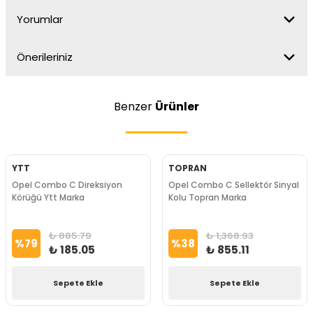
Yorumlar
Önerileriniz
Benzer
Ürünler
YTT
TOPRAN
Opel Combo C Direksiyon
Opel Combo C Sellektör Sinyal
Körüğü Ytt Marka
Kolu Topran Marka
₺ 885.79
₺ 1,368.93
%
79
%
38
₺ 185.05
₺ 855.11
Sepete Ekle
Sepete Ekle