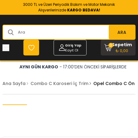
3000 TL ve Üzeri Periyodik Bakım ve Motor Mekanik
Alışverilerinizde
KARGO BEDAVA!
ARA
Sepetim
0
Giriş Yap
Kayıt Ol
₺ 0,00
AYNI GÜN KARGO
- 17:00’DEN ÖNCEKİ SİPARİŞLERDE
Ana Sayfa
Combo C Karoseri İç Trim
Opel Combo C Ön Sin