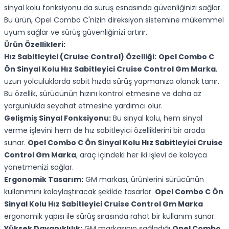
sinyal kolu fonksiyonu da sürüş esnasında güvenliğinizi sağlar.
Bu ürün, Opel Combo C'nizin direksiyon sistemine mükemmel
uyum sağlar ve sürüş güvenliğinizi artırır.
Ürün Özellikleri:
Hız Sabitleyici (Cruise Control) Özelliği:
Opel Combo C
Ön Sinyal Kolu Hız Sabitleyici Cruise Control Gm Marka
,
uzun yolculuklarda sabit hızda sürüş yapmanıza olanak tanır.
Bu özellik, sürücünün hızını kontrol etmesine ve daha az
yorgunlukla seyahat etmesine yardımcı olur.
Gelişmiş Sinyal Fonksiyonu:
Bu sinyal kolu, hem sinyal
verme işlevini hem de hız sabitleyici özelliklerini bir arada
sunar.
Opel Combo C Ön Sinyal Kolu Hız Sabitleyici Cruise
Control Gm Marka
, araç içindeki her iki işlevi de kolayca
yönetmenizi sağlar.
Ergonomik Tasarım:
GM markası, ürünlerini sürücünün
kullanımını kolaylaştıracak şekilde tasarlar.
Opel Combo C Ön
Sinyal Kolu Hız Sabitleyici Cruise Control Gm Marka
ergonomik yapısı ile sürüş sırasında rahat bir kullanım sunar.
Yüksek Dayanıklılık:
GM markasının sağladığı
Opel Combo