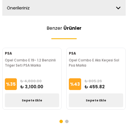
Önerileriniz
Benzer
Ürünler
PSA
PSA
Opel Combo E 19- 1.2 Benzinli
Opel Combo E Aks Keçesi Sol
Triger Seti PSA Marka
Psa Marka
₺ 4,800.00
₺ 805.26
%
35
%
43
₺ 3,100.00
₺ 455.82
Sepete Ekle
Sepete Ekle