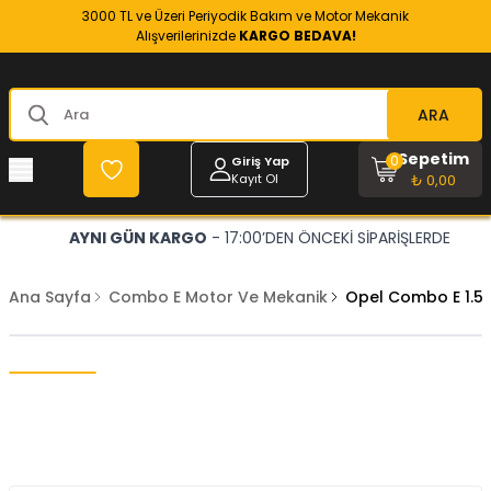
3000 TL ve Üzeri Periyodik Bakım ve Motor Mekanik
Alışverilerinizde
KARGO BEDAVA!
ARA
Sepetim
0
Giriş Yap
Kayıt Ol
₺ 0,00
AYNI GÜN KARGO
- 17:00’DEN ÖNCEKİ SİPARİŞLERDE
Ana Sayfa
Combo E Motor Ve Mekanik
Opel Combo E 1.5 