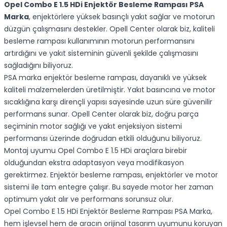
Opel Combo E 1.5 HDi Enjektör Besleme Rampası PSA
Marka
, enjektörlere yüksek basınçlı yakıt sağlar ve motorun
düzgün çalışmasını destekler. Opell Center olarak biz, kaliteli
besleme rampası kullanımının motorun performansını
artırdığını ve yakıt sisteminin güvenli şekilde çalışmasını
sağladığını biliyoruz.
PSA marka enjektör besleme rampası, dayanıklı ve yüksek
kaliteli malzemelerden üretilmiştir. Yakıt basıncına ve motor
sıcaklığına karşı dirençli yapısı sayesinde uzun süre güvenilir
performans sunar. Opell Center olarak biz, doğru parça
seçiminin motor sağlığı ve yakıt enjeksiyon sistemi
performansı üzerinde doğrudan etkili olduğunu biliyoruz.
Montaj uyumu Opel Combo E 1.5 HDi araçlara birebir
olduğundan ekstra adaptasyon veya modifikasyon
gerektirmez. Enjektör besleme rampası, enjektörler ve motor
sistemi ile tam entegre çalışır. Bu sayede motor her zaman
optimum yakıt alır ve performans sorunsuz olur.
Opel Combo E 1.5 HDi Enjektör Besleme Rampası PSA Marka,
hem işlevsel hem de aracın orijinal tasarım uyumunu koruyan