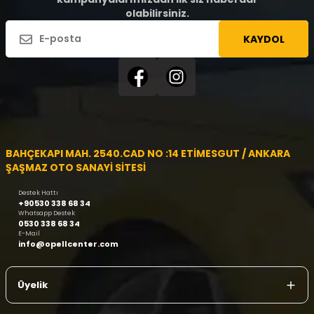
olabilirsiniz.
KAYDOL
BAHÇEKAPI MAH. 2540.CAD NO :14 ETİMESGUT / ANKARA
ŞAŞMAZ OTO SANAYİ SİTESİ
Destek Hattı
+90530 338 68 34
Whatsapp Destek
0530 338 68 34
E-Mail
info@opellcenter.com
Üyelik