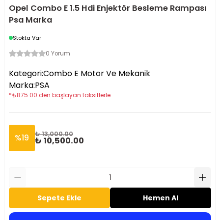
Opel Combo E 1.5 Hdi Enjektör Besleme Rampası
Psa Marka
Stokta Var
0 Yorum
Kategori
:
Combo E Motor Ve Mekanik
Marka
:
PSA
*
₺
875.00
den başlayan taksitlerle
₺ 13,000.00
%
19
₺ 10,500.00
Sepete Ekle
Hemen Al