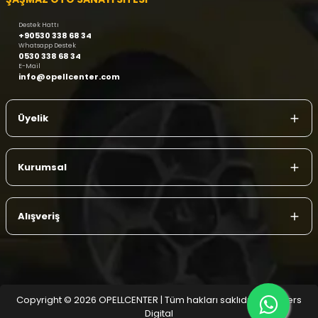
Destek Hattı
+90530 338 68 34
Whatsapp Destek
0530 338 68 34
E-Mail
info@opellcenter.com
Üyelik
Kurumsal
Alışveriş
Copyright © 2026 OPELLCENTER | Tüm hakları saklıdır.
| Reliefers
Digital