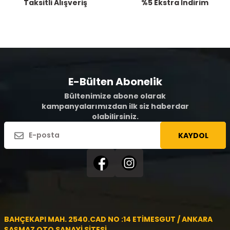
Taksitli Alışveriş
%5 Ekstra İndirim
E-Bülten Abonelik
Bültenimize abone olarak
kampanyalarımızdan ilk siz haberdar
olabilirsiniz.
KAYDOL
BAHÇEKAPI MAH. 2540.CAD NO :14 ETİMESGUT / ANKARA
ŞAŞMAZ OTO SANAYİ SİTESİ