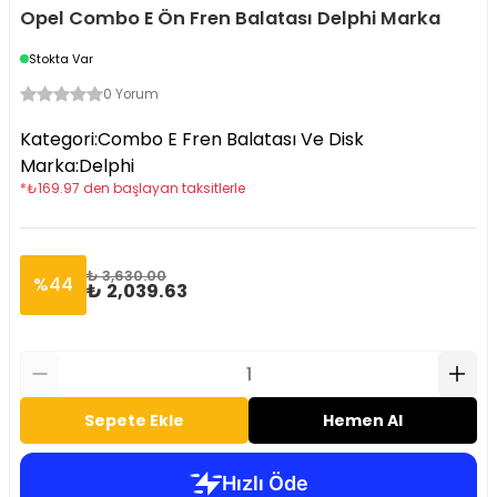
Opel Combo E Ön Fren Balatası Delphi Marka
Stokta Var
0 Yorum
Kategori
:
Combo E Fren Balatası Ve Disk
Marka
:
Delphi
*
₺
169.97
den başlayan taksitlerle
₺ 3,630.00
%
44
₺ 2,039.63
Sepete Ekle
Hemen Al