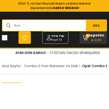
3000 TL ve Üzeri Periyodik Bakım ve Motor Mekanik
Alışverilerinizde
KARGO BEDAVA!
ARA
Sepetim
0
Giriş Yap
Kayıt Ol
₺ 0,00
AYNI GÜN KARGO
- 17:00’DEN ÖNCEKİ SİPARİŞLERDE
Ana Sayfa
Combo E Fren Balatası Ve Disk
Opel Combo E Ö