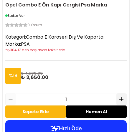
Opel Combo E Ön Kapı Gergisi Psa Marka
Stokta Var
0 Yorum
Kategori
:
Combo E Karoseri Dış Ve Kaporta
Marka
:
PSA
*
₺
304.17
den başlayan taksitlerle
₺ 4,500.00
%
19
₺ 3,650.00
Sepete Ekle
Hemen Al