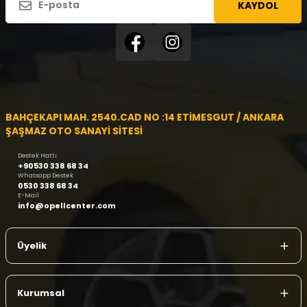
KAYDOL
BAHÇEKAPI MAH. 2540.CAD NO :14 ETİMESGUT / ANKARA
ŞAŞMAZ OTO SANAYİ SİTESİ
Destek Hattı
+90530 338 68 34
Whatsapp Destek
0530 338 68 34
E-Mail
info@opellcenter.com
Üyelik
Kurumsal