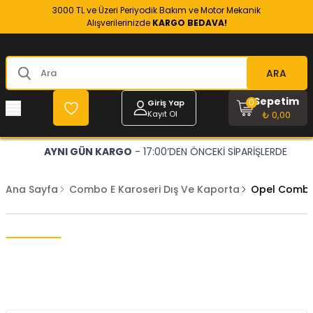
3000 TL ve Üzeri Periyodik Bakım ve Motor Mekanik
Alışverilerinizde
KARGO BEDAVA!
ARA
Sepetim
0
Giriş Yap
Kayıt Ol
₺ 0,00
AYNI GÜN KARGO
- 17:00’DEN ÖNCEKİ SİPARİŞLERDE
Ana Sayfa
Combo E Karoseri Dış Ve Kaporta
Opel Combo 