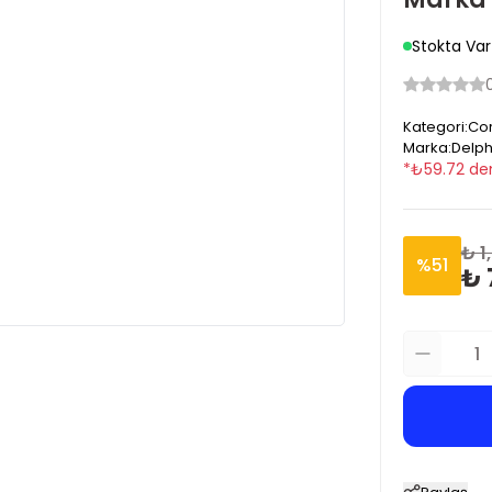
Stokta Var
Kategori
:
Cor
Marka
:
Delph
*
₺
59.72
den
₺ 1
%
51
₺ 