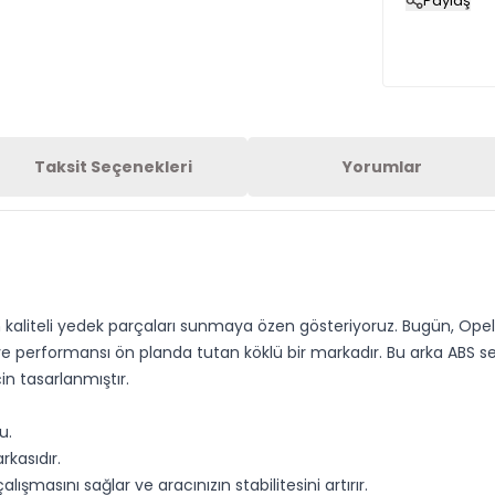
Paylaş
Taksit Seçenekleri
Yorumlar
n kaliteli yedek parçaları sunmaya özen gösteriyoruz. Bugün, Ope
 ve performansı ön planda tutan köklü bir markadır. Bu arka ABS s
n tasarlanmıştır.
u.
rkasıdır.
ışmasını sağlar ve aracınızın stabilitesini artırır.