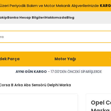
Üzeri Periyodik Bakım ve Motor Mekanik Alışverilerinizde
KARG
akip
Banka Hesap Bilgileri
Hakkımızda
Blog
dek Parça
Motor Yağı
AYNI GÜN KARGO
- 17:00’DEN ÖNCEKİ SİPARİŞLERDE
Corsa B Arka Abs Sensörü Delphi Marka
Opel C
Marka