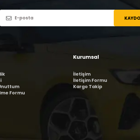
KAYDO
Kurumsal
lik
İletişim
i
İletişim Formu
 Unuttum
Kargo Takip
ilme Formu