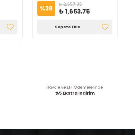
₺ 2,657.35
%
38
₺ 1,653.75
Sepete Ekle
Havale ve EFT Ödemelerinde
%5 Ekstra İndirim