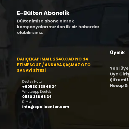
E-Bülten Abonelik
Bültenimize abone olarak
kampanyalarımızdan ilk siz haberdar
olabilirsiniz.
Üyelik
BAHÇEKAPI MAH. 2540.CAD NO :14
ETİMESGUT / ANKARA ŞAŞMAZ OTO
Yeni Üye
SANAYİ SİTESİ
Üye Giriş
Şifremi
Destek Hattı
Hesap S
+90530 338 68 34
Whatsapp Destek
0530 338 68 34
E-Mail
info@opellcenter.com