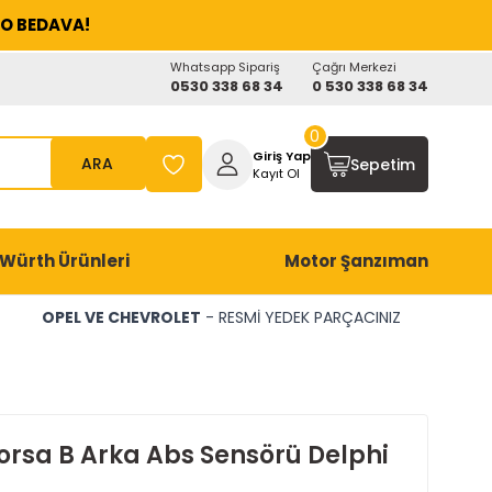
O BEDAVA!
Whatsapp Sipariş
Çağrı Merkezi
0530 338 68 34
0 530 338 68 34
0
Giriş Yap
ARA
Sepetim
Kayıt Ol
Würth Ürünleri
Motor Şanzıman
OPEL VE CHEVROLET
- RESMİ YEDEK PARÇACINIZ
orsa B Arka Abs Sensörü Delphi