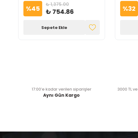
₺ 1,375.00
%
45
%
32
₺ 754.86
Sepete Ekle
17:00’e kadar verilen siparişler
3000 TL ve
Aynı Gün Kargo