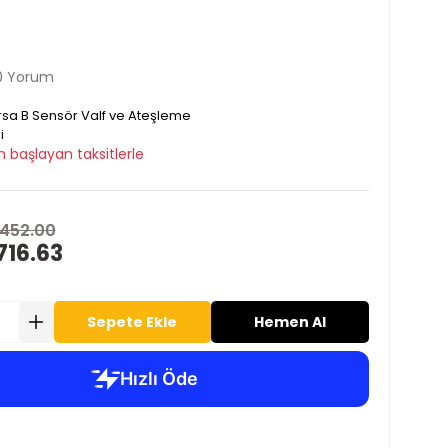
0 Yorum
sa B Sensör Valf ve Ateşleme
i
 başlayan taksitlerle
,452.00
716.63
Sepete Ekle
Hemen Al