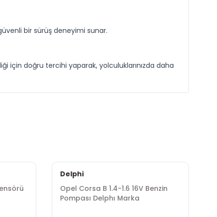
güvenli bir sürüş deneyimi sunar.
i için doğru tercihi yaparak, yolculuklarınızda daha
Delphi
D
Sensörü
Opel Corsa B 1.4-1.6 16V Benzin
O
Pompası Delphı Marka
V