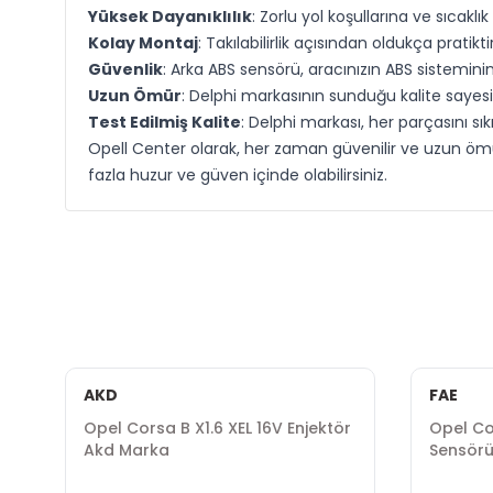
Yüksek Dayanıklılık
: Zorlu yol koşullarına ve sıcakl
Kolay Montaj
: Takılabilirlik açısından oldukça pratiktir
Güvenlik
: Arka ABS sensörü, aracınızın ABS sistemini
Uzun Ömür
: Delphi markasının sunduğu kalite sayesi
Test Edilmiş Kalite
: Delphi markası, her parçasını sıkı
Opell Center olarak, her zaman güvenilir ve uzun ömür
fazla huzur ve güven içinde olabilirsiniz.
AKD
FAE
Opel Corsa B X1.6 XEL 16V Enjektör
Opel Co
Akd Marka
Sensörü