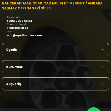
BAHÇEKAPI MAH. 2540.CAD NO :14 ETİMESGUT / ANKARA
ŞAŞMAZ OTO SANAYİ SİTESİ
Destek Hattı
+90530 338 68 34
Whatsapp Destek
0530 338 68 34
E-Mail
info@opellcenter.com
Üyelik
Kurumsal
Alışveriş