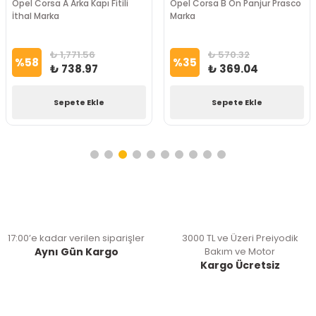
Opel Corsa A Arka Kapı Fitili
Opel Corsa B Ön Panjur Prasco
İthal Marka
Marka
₺ 1,771.56
₺ 570.32
%
58
%
35
₺ 738.97
₺ 369.04
Sepete Ekle
Sepete Ekle
17:00’e kadar verilen siparişler
3000 TL ve Üzeri Preiyodik
Aynı Gün Kargo
Bakım ve Motor
Kargo Ücretsiz