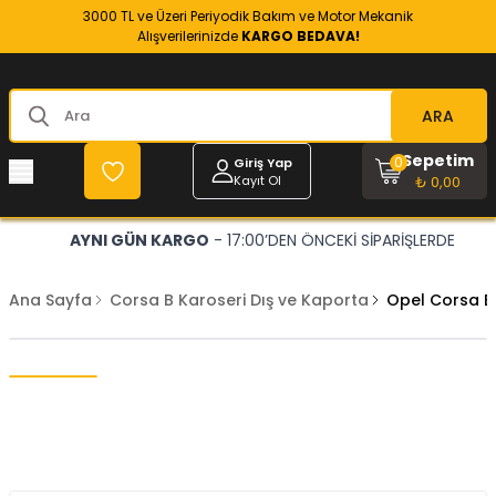
3000 TL ve Üzeri Periyodik Bakım ve Motor Mekanik
Alışverilerinizde
KARGO BEDAVA!
ARA
Sepetim
0
Giriş Yap
Kayıt Ol
₺ 0,00
AYNI GÜN KARGO
- 17:00’DEN ÖNCEKİ SİPARİŞLERDE
Ana Sayfa
Corsa B Karoseri Dış ve Kaporta
Opel Corsa B