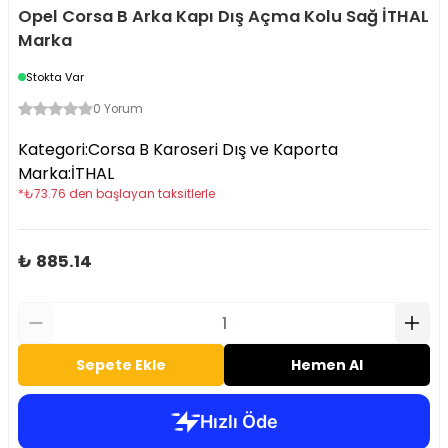
Opel Corsa B Arka Kapı Dış Açma Kolu Sağ İTHAL
Marka
Stokta Var
0 Yorum
Kategori
:
Corsa B Karoseri Dış ve Kaporta
Marka
:
İTHAL
*
₺
73.76
den başlayan taksitlerle
₺ 885.14
Sepete Ekle
Hemen Al