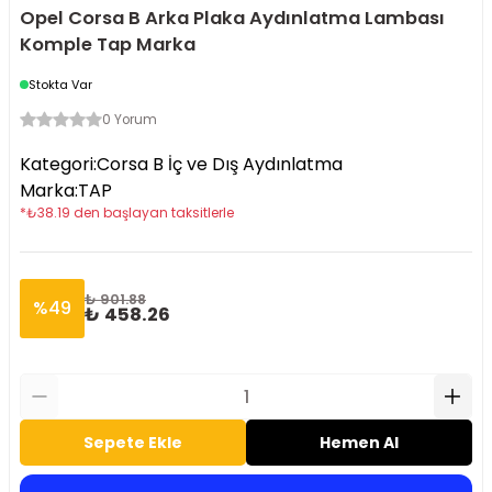
Opel Corsa B Arka Plaka Aydınlatma Lambası
Komple Tap Marka
Stokta Var
0 Yorum
Kategori
:
Corsa B İç ve Dış Aydınlatma
Marka
:
TAP
*
₺
38.19
den başlayan taksitlerle
₺ 901.88
%
49
₺ 458.26
Sepete Ekle
Hemen Al