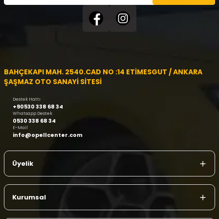
BAHÇEKAPI MAH. 2540.CAD NO :14 ETİMESGUT / ANKARA
ŞAŞMAZ OTO SANAYİ SİTESİ
Destek Hattı
+90530 338 68 34
Whatsapp Destek
0530 338 68 34
E-Mail
info@opellcenter.com
Üyelik
Kurumsal