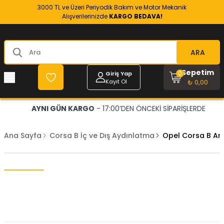
3000 TL ve Üzeri Periyodik Bakım ve Motor Mekanik
Alışverilerinizde
KARGO BEDAVA!
ARA
Sepetim
0
Giriş Yap
Kayıt Ol
₺ 0,00
AYNI GÜN KARGO
- 17:00’DEN ÖNCEKİ SİPARİŞLERDE
Ana Sayfa
Corsa B İç ve Dış Aydınlatma
Opel Corsa B Ar