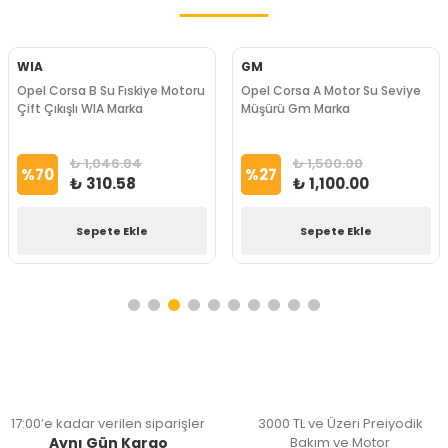
WIA
GM
Opel Corsa B Su Fıskiye Motoru
Opel Corsa A Motor Su Seviye
Çift Çıkışlı WIA Marka
Müşürü Gm Marka
₺ 1,046.84
₺ 1,500.00
%
70
%
27
₺ 310.58
₺ 1,100.00
Sepete Ekle
Sepete Ekle
17:00’e kadar verilen siparişler
3000 TL ve Üzeri Preiyodik
Aynı Gün Kargo
Bakım ve Motor