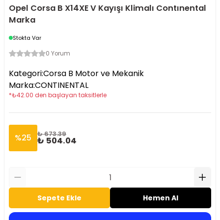
Opel Corsa B X14XE V Kayışı Klimalı Contınental
Marka
Stokta Var
0 Yorum
Kategori
:
Corsa B Motor ve Mekanik
Marka
:
CONTINENTAL
*
₺
42.00
den başlayan taksitlerle
₺ 673.39
%
25
₺ 504.04
Sepete Ekle
Hemen Al