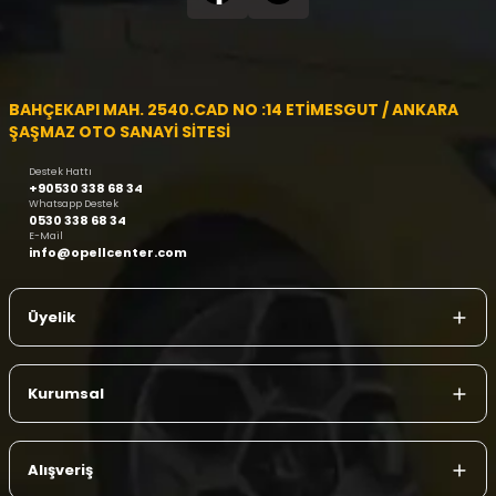
BAHÇEKAPI MAH. 2540.CAD NO :14 ETİMESGUT / ANKARA
ŞAŞMAZ OTO SANAYİ SİTESİ
Destek Hattı
+90530 338 68 34
Whatsapp Destek
0530 338 68 34
E-Mail
info@opellcenter.com
Üyelik
Kurumsal
Alışveriş