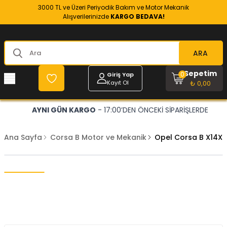
3000 TL ve Üzeri Periyodik Bakım ve Motor Mekanik
Alışverilerinizde
KARGO BEDAVA!
ARA
Sepetim
0
Giriş Yap
Kayıt Ol
₺ 0,00
AYNI GÜN KARGO
- 17:00’DEN ÖNCEKİ SİPARİŞLERDE
Ana Sayfa
Corsa B Motor ve Mekanik
Opel Corsa B X14XE 