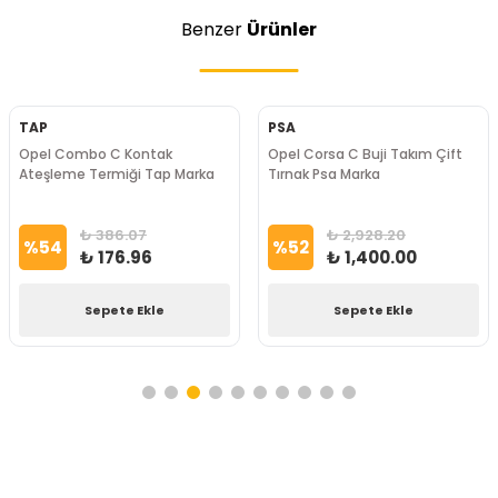
Benzer
Ürünler
TAP
PSA
Opel Combo C Kontak
Opel Corsa C Buji Takım Çift
Ateşleme Termiği Tap Marka
Tırnak Psa Marka
₺ 386.07
₺ 2,928.20
%
54
%
52
₺ 176.96
₺ 1,400.00
Sepete Ekle
Sepete Ekle