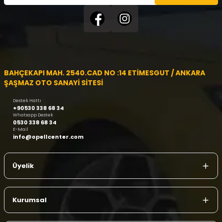
BAHÇEKAPI MAH. 2540.CAD NO :14 ETİMESGUT / ANKARA
ŞAŞMAZ OTO SANAYİ SİTESİ
Destek Hattı
+90530 338 68 34
Whatsapp Destek
0530 338 68 34
E-Mail
info@opellcenter.com
Üyelik
Kurumsal