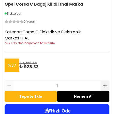
Opel Corsa C Bagaj Kilidi İthal Marka
Stokta Var
0 Yorum
Kategori
:
Corsa C Elektrik ve Elektronik
Marka
:
İTHAL
*
₺
77.36
den başlayan taksitlerle
₺ 1,485.00
%
37
₺ 928.32
Sepete Ekle
Hemen Al