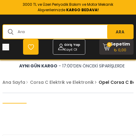
3000 TL ve Üzeri Periyodik Bakım ve Motor Mekanik
Alışverilerinizde
KARGO BEDAVA!
ARA
Sepetim
0
Giriş Yap
Kayıt Ol
₺ 0,00
AYNI GÜN KARGO
- 17:00’DEN ÖNCEKİ SİPARİŞLERDE
Ana Sayfa
Corsa C Elektrik ve Elektronik
Opel Corsa C Bag