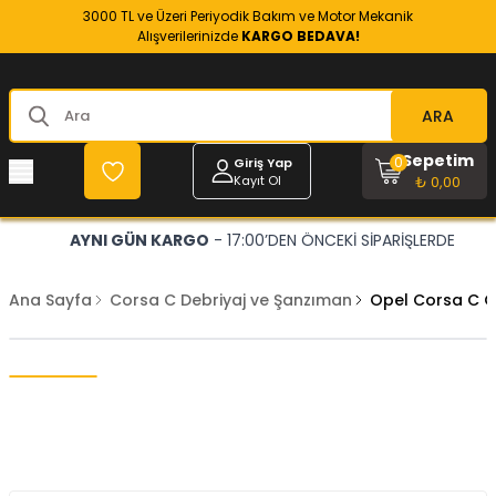
3000 TL ve Üzeri Periyodik Bakım ve Motor Mekanik
Alışverilerinizde
KARGO BEDAVA!
ARA
Sepetim
0
Giriş Yap
Kayıt Ol
₺ 0,00
AYNI GÜN KARGO
- 17:00’DEN ÖNCEKİ SİPARİŞLERDE
Ana Sayfa
Corsa C Debriyaj ve Şanzıman
Opel Corsa C 