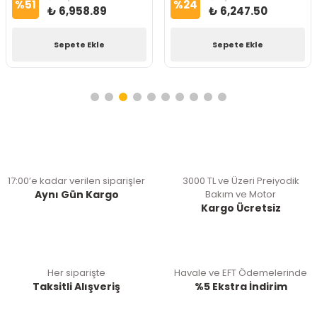
%
51
%
24
₺ 6,958.89
₺ 6,247.50
Sepete Ekle
Sepete Ekle
17:00’e kadar verilen siparişler
3000 TL ve Üzeri Preiyodik
Aynı Gün Kargo
Bakım ve Motor
Kargo Ücretsiz
Her siparişte
Havale ve EFT Ödemelerinde
Taksitli Alışveriş
%5 Ekstra İndirim