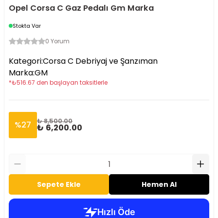
Opel Corsa C Gaz Pedalı Gm Marka
Stokta Var
0 Yorum
Kategori
:
Corsa C Debriyaj ve Şanzıman
Marka
:
GM
*
₺
516.67
den başlayan taksitlerle
₺ 8,500.00
%
27
₺ 6,200.00
Sepete Ekle
Hemen Al