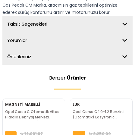
Gaz Pedalı GM Marka, aracınızın gaz tepkilerini optimize
ederek sürüş konforunu artırır ve motorunuzu korur.
Taksit Seçenekleri
Yorumlar
Önerileriniz
Benzer
Ürünler
MAGNETİ MARELLİ
LUK
Opel Corsa C Otomatik Vites
Opel Corsa C 1.0-1.2 Benzinli
Hidrolik Debriyaj Merkezi
(Otomatik) Easytronic
MAGNETTİ MARELLİ Marka
Debriyaj Seti Luk Marka
₺ 14,091.97
₺ 8,250.00