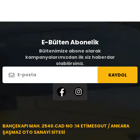
E-Bülten Abonelik
Bültenimize abone olarak
kampanyalarımızdan ilk siz haberdar
olabilirsiniz.
KAYDOL
BAHÇEKAPI MAH. 2540.CAD NO :14 ETİMESGUT / ANKARA
ŞAŞMAZ OTO SANAYİ SİTESİ