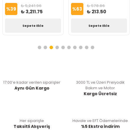
₺ 5,241.96
₺ 578.86
%
39
%
63
₺ 3,211.75
₺ 213.50
Sepete Ekle
Sepete Ekle
17:00’e kadar verilen siparişler
3000 TL ve Üzeri Preiyodik
Aynı Gün Kargo
Bakım ve Motor
Kargo Ücretsiz
Her siparişte
Havale ve EFT Ödemelerinde
Taksitli Alışveriş
%5 Ekstra İndirim