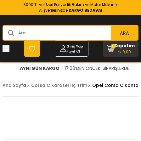
3000 TL ve Üzeri Periyodik Bakım ve Motor Mekanik
Alışverilerinizde
KARGO BEDAVA!
ARA
Sepetim
0
Giriş Yap
Kayıt Ol
₺ 0,00
AYNI GÜN KARGO
- 17:00’DEN ÖNCEKİ SİPARİŞLERDE
Ana Sayfa
Corsa C Karoseri İç Trim
Opel Corsa C Kontak