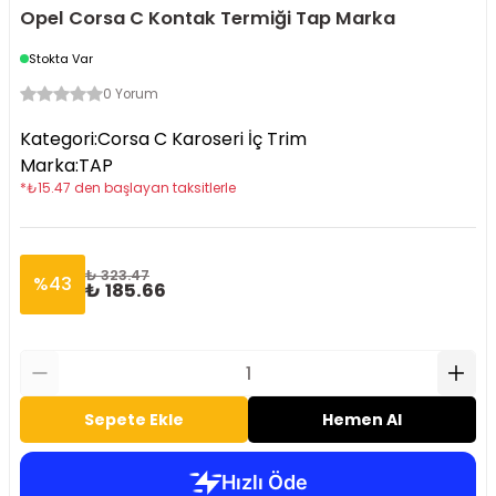
Opel Corsa C Kontak Termiği Tap Marka
Stokta Var
0 Yorum
Kategori
:
Corsa C Karoseri İç Trim
Marka
:
TAP
*
₺
15.47
den başlayan taksitlerle
₺ 323.47
%
43
₺ 185.66
Sepete Ekle
Hemen Al