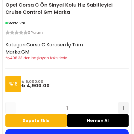
Opel Corsa C Ön Sinyal Kolu Hız Sabitleyici
Cruise Control Gm Marka
Stokta Var
0 Yorum
Kategori
:
Corsa C Karoseri İç Trim
Marka
:
GM
*
₺
408.33
den başlayan taksitlerle
₺ 6,000.00
%
18
₺ 4,900.00
Sepete Ekle
Hemen Al