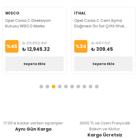
WİSCO
İTHAL
Opel Corsa C Direksiyon
Opel Corsa C Cam Açma
Kutusu WİSCO Marka
Düğmesi Ön Sol Çiftli İthal
Marka
₺ 23,352.40
₺ 467.50
%
45
%
34
₺ 12,945.32
₺ 309.45
Sepete Ekle
Sepete Ekle
17:00’e kadar verilen siparişler
3000 TL ve Üzeri Preiyodik
Aynı Gün Kargo
Bakım ve Motor
Kargo Ücretsiz