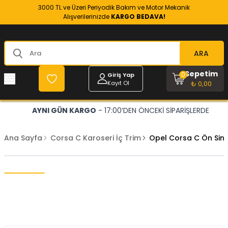
3000 TL ve Üzeri Periyodik Bakım ve Motor Mekanik
Alışverilerinizde
KARGO BEDAVA!
ARA
Sepetim
0
Giriş Yap
Kayıt Ol
₺ 0,00
AYNI GÜN KARGO
- 17:00’DEN ÖNCEKİ SİPARİŞLERDE
Ana Sayfa
Corsa C Karoseri İç Trim
Opel Corsa C Ön Siny