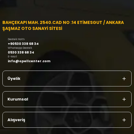
BAHÇEKAPI MAH. 2540.CAD NO :14 ETİMESGUT / ANKARA
ŞAŞMAZ OTO SANAYİ SİTESİ
Destek Hattı
+90530 338 68 34
Whatsapp Destek
0530 338 68 34
E-Mail
info@opellcenter.com
Üyelik
Kurumsal
Alışveriş