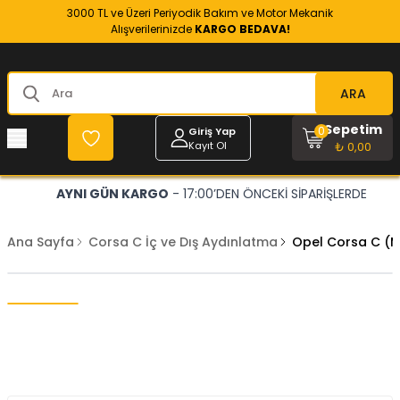
3000 TL ve Üzeri Periyodik Bakım ve Motor Mekanik
Alışverilerinizde
KARGO BEDAVA!
ARA
Sepetim
0
Giriş Yap
Kayıt Ol
₺ 0,00
AYNI GÜN KARGO
- 17:00’DEN ÖNCEKİ SİPARİŞLERDE
Ana Sayfa
Corsa C İç ve Dış Aydınlatma
Opel Corsa C (M