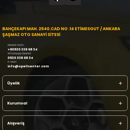
BAHÇEKAPI MAH. 2540.CAD NO :14 ETİMESGUT / ANKARA
ŞAŞMAZ OTO SANAYİ SİTESİ
Destek Hattı
+90530 338 68 34
Whatsapp Destek
0530 338 68 34
E-Mail
info@opellcenter.com
Üyelik
Kurumsal
Alışveriş