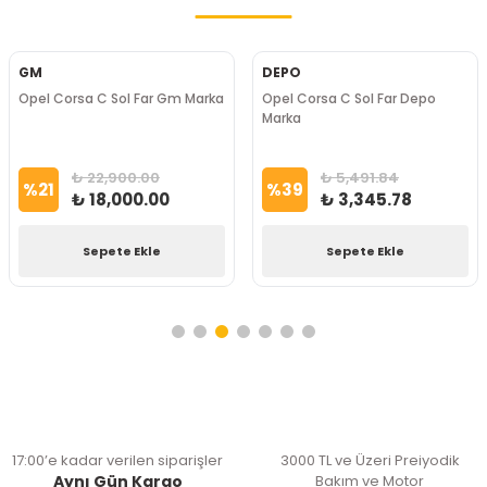
GM
DEPO
Opel Corsa C Sol Far Gm Marka
Opel Corsa C Sol Far Depo
Marka
₺ 22,900.00
₺ 5,491.84
%
21
%
39
₺ 18,000.00
₺ 3,345.78
Sepete Ekle
Sepete Ekle
17:00’e kadar verilen siparişler
3000 TL ve Üzeri Preiyodik
Aynı Gün Kargo
Bakım ve Motor