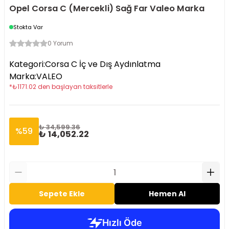
Opel Corsa C (Mercekli) Sağ Far Valeo Marka
Stokta Var
0 Yorum
Kategori
:
Corsa C İç ve Dış Aydınlatma
Marka
:
VALEO
*
₺
1171.02
den başlayan taksitlerle
₺ 34,599.36
%
59
₺ 14,052.22
Sepete Ekle
Hemen Al