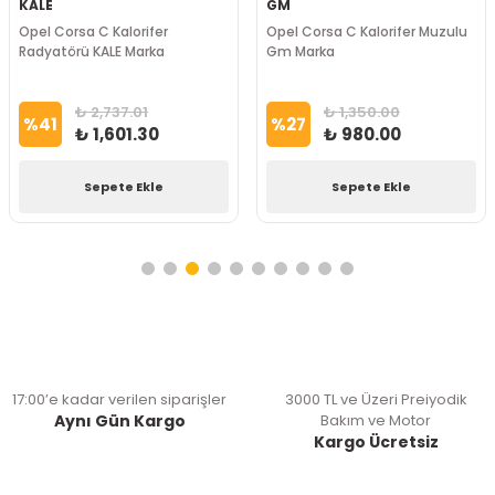
KALE
GM
Opel Corsa C Kalorifer
Opel Corsa C Kalorifer Muzulu
Radyatörü KALE Marka
Gm Marka
₺ 2,737.01
₺ 1,350.00
%
41
%
27
₺ 1,601.30
₺ 980.00
Sepete Ekle
Sepete Ekle
17:00’e kadar verilen siparişler
3000 TL ve Üzeri Preiyodik
Aynı Gün Kargo
Bakım ve Motor
Kargo Ücretsiz