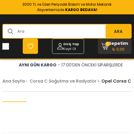
3000 TL ve Üzeri Periyodik Bakım ve Motor Mekanik
Alışverilerinizde
KARGO BEDAVA!
ARA
Sepetim
0
Giriş Yap
Kayıt Ol
₺ 0,00
AYNI GÜN KARGO
- 17:00’DEN ÖNCEKİ SİPARİŞLERDE
Ana Sayfa
Corsa C Soğutma ve Radyatör
Opel Corsa C O