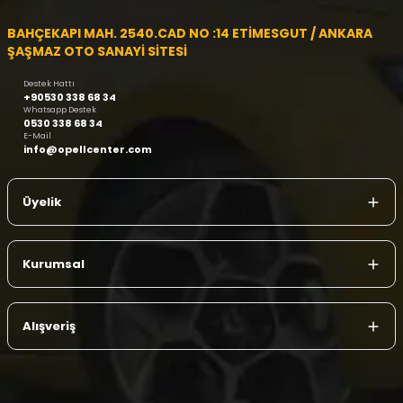
BAHÇEKAPI MAH. 2540.CAD NO :14 ETİMESGUT / ANKARA
ŞAŞMAZ OTO SANAYİ SİTESİ
Destek Hattı
+90530 338 68 34
Whatsapp Destek
0530 338 68 34
E-Mail
info@opellcenter.com
Üyelik
Kurumsal
Alışveriş