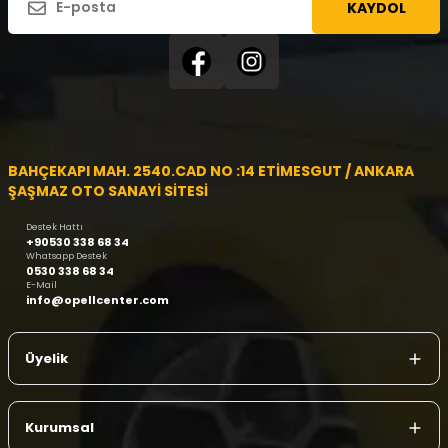
KAYDOL
BAHÇEKAPI MAH. 2540.CAD NO :14 ETİMESGUT / ANKARA
ŞAŞMAZ OTO SANAYİ SİTESİ
Destek Hattı
+90530 338 68 34
Whatsapp Destek
0530 338 68 34
E-Mail
info@opellcenter.com
Üyelik
Kurumsal