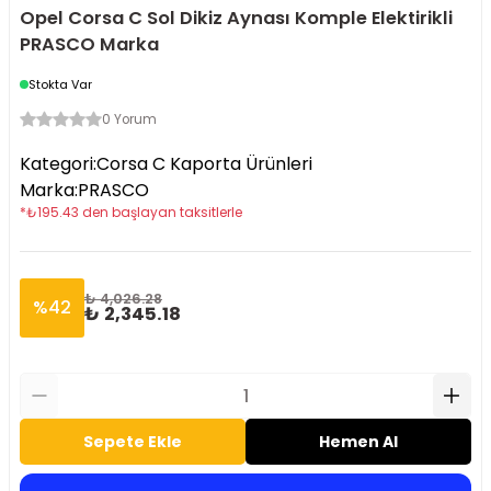
Opel Corsa C Sol Dikiz Aynası Komple Elektirikli
PRASCO Marka
Stokta Var
0 Yorum
Kategori
:
Corsa C Kaporta Ürünleri
Marka
:
PRASCO
*
₺
195.43
den başlayan taksitlerle
₺ 4,026.28
%
42
₺ 2,345.18
Sepete Ekle
Hemen Al