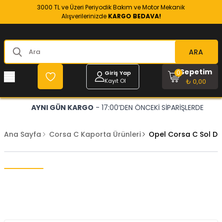
3000 TL ve Üzeri Periyodik Bakım ve Motor Mekanik
Alışverilerinizde
KARGO BEDAVA!
ARA
Sepetim
0
Giriş Yap
Kayıt Ol
₺ 0,00
AYNI GÜN KARGO
- 17:00’DEN ÖNCEKİ SİPARİŞLERDE
Ana Sayfa
Corsa C Kaporta Ürünleri
Opel Corsa C Sol Dik