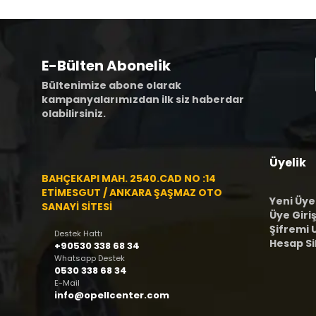
E-Bülten Abonelik
Bültenimize abone olarak
kampanyalarımızdan ilk siz haberdar
olabilirsiniz.
Üyelik
BAHÇEKAPI MAH. 2540.CAD NO :14
ETİMESGUT / ANKARA ŞAŞMAZ OTO
Yeni Üye
SANAYİ SİTESİ
Üye Giriş
Şifremi
Destek Hattı
Hesap S
+90530 338 68 34
Whatsapp Destek
0530 338 68 34
E-Mail
info@opellcenter.com