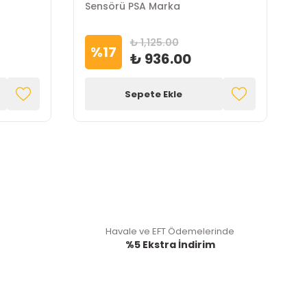
Sensörü PSA Marka
A
₺ 1,125.00
%
17
₺ 936.00
Sepete Ekle
Havale ve EFT Ödemelerinde
%5 Ekstra İndirim