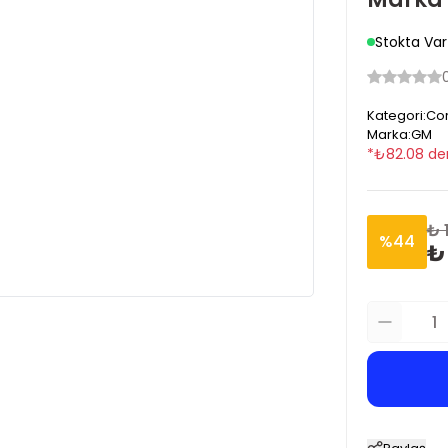
Stokta Var
Kategori
:
Cor
Marka
:
GM
*
₺
82.08
de
₺ 
%
44
₺