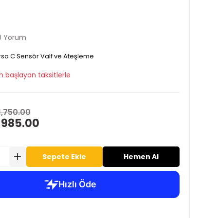
0 Yorum
sa C Sensör Valf ve Ateşleme
n başlayan taksitlerle
1,750.00
 985.00
Sepete Ekle
Hemen Al