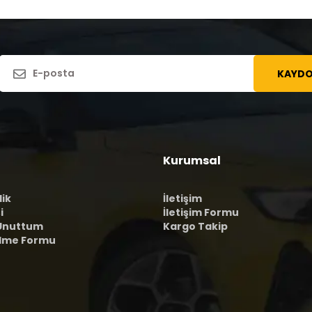
KAYDO
Kurumsal
lik
İletişim
i
İletişim Formu
 Unuttum
Kargo Takip
ilme Formu