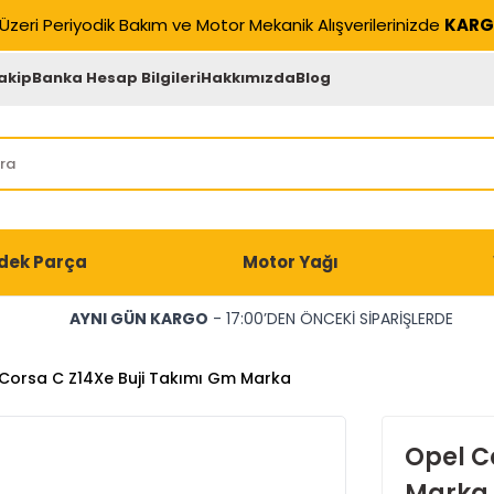
Üzeri Periyodik Bakım ve Motor Mekanik Alışverilerinizde
KARG
akip
Banka Hesap Bilgileri
Hakkımızda
Blog
dek Parça
Motor Yağı
AYNI GÜN KARGO
- 17:00’DEN ÖNCEKİ SİPARİŞLERDE
Corsa C Z14Xe Buji Takımı Gm Marka
Opel C
Marka