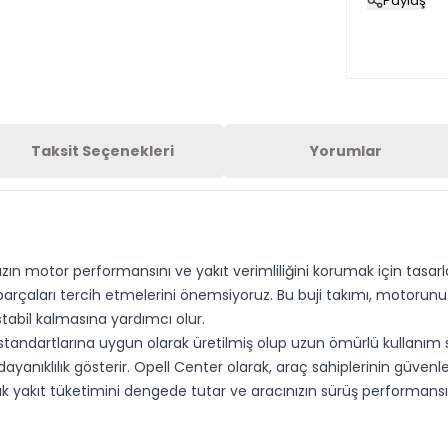
Paylaş
Taksit Seçenekleri
Yorumlar
nızın motor performansını ve yakıt verimliliğini korumak için tasarl
al parçaları tercih etmelerini önemsiyoruz. Bu buji takımı, motor
abil kalmasına yardımcı olur.
andartlarına uygun olarak üretilmiş olup uzun ömürlü kullanım sun
e dayanıklılık gösterir. Opell Center olarak, araç sahiplerinin güven
 yakıt tüketimini dengede tutar ve aracınızın sürüş performansını 