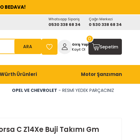
O BEDAVA!
Whatsapp Sipariş
Çağrı Merkezi
0530 338 68 34
0 530 338 68 34
0
Giriş Yap
ARA
Sepetim
Kayıt Ol
Würth Ürünleri
Motor Şanzıman
OPEL VE CHEVROLET
- RESMİ YEDEK PARÇACINIZ
orsa C Z14Xe Buji Takımı Gm