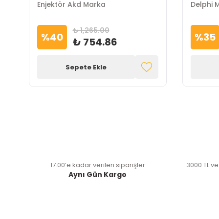
Enjektör Akd Marka
Delphi 
₺ 1,265.00
%
40
%
35
₺ 754.86
Sepete Ekle
17:00’e kadar verilen siparişler
3000 TL ve
Aynı Gün Kargo