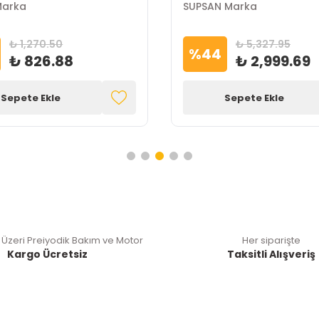
Marka
SUPSAN Marka
₺ 1,270.50
₺ 5,327.95
%
44
₺ 826.88
₺ 2,999.69
Sepete Ekle
Sepete Ekle
 Üzeri Preiyodik Bakım ve Motor
Her siparişte
Kargo Ücretsiz
Taksitli Alışveriş