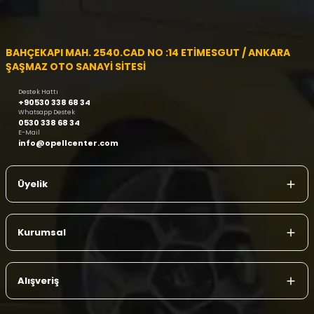
BAHÇEKAPI MAH. 2540.CAD NO :14 ETİMESGUT / ANKARA
ŞAŞMAZ OTO SANAYİ SİTESİ
Destek Hattı
+90530 338 68 34
Whatsapp Destek
0530 338 68 34
E-Mail
info@opellcenter.com
Üyelik
Kurumsal
Alışveriş