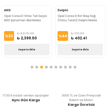
AKD
Delphi
Opel Corsa D Vites Teli Seçici
Opel Corsa D Rot Başı Sağ
M20 Şanzıman Akd Marka
(Yolcu Tarafı) Delphi Marka
₺ 3,575.00
₺ 713.90
%
33
%
44
₺ 2,399.50
₺ 402.41
Sepete Ekle
Sepete Ekle
17:00’e kadar verilen siparişler
3000 TL ve Üzeri Preiyodik
Aynı Gün Kargo
Bakım ve Motor
Kargo Ücretsiz