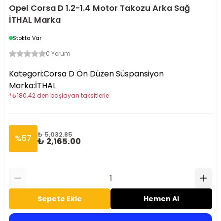
Opel Corsa D 1.2-1.4 Motor Takozu Arka Sağ
İTHAL Marka
Stokta Var
0 Yorum
Kategori
:
Corsa D Ön Düzen Süspansiyon
Marka
:
İTHAL
*
₺
180.42
den başlayan taksitlerle
₺ 5,032.85
%
57
₺ 2,165.00
Sepete Ekle
Hemen Al