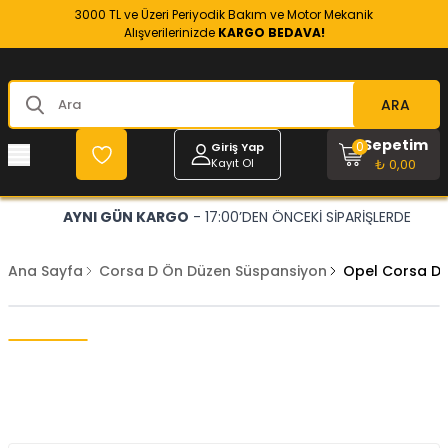
3000 TL ve Üzeri Periyodik Bakım ve Motor Mekanik
Alışverilerinizde
KARGO BEDAVA!
ARA
Sepetim
0
Giriş Yap
Kayıt Ol
₺ 0,00
AYNI GÜN KARGO
- 17:00’DEN ÖNCEKİ SİPARİŞLERDE
Ana Sayfa
Corsa D Ön Düzen Süspansiyon
Opel Corsa D 