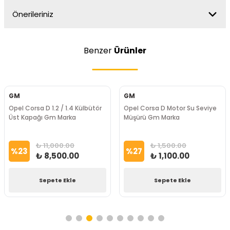
Önerileriniz
Benzer
Ürünler
GM
GM
Opel Corsa D 1.2 / 1.4 Külbütör
Opel Corsa D Motor Su Seviye
Üst Kapağı Gm Marka
Müşürü Gm Marka
₺ 11,000.00
₺ 1,500.00
%
23
%
27
₺ 8,500.00
₺ 1,100.00
Sepete Ekle
Sepete Ekle