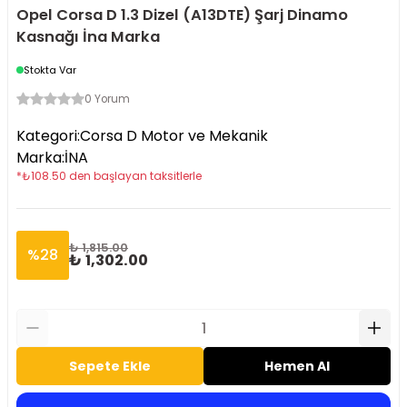
Opel Corsa D 1.3 Dizel (A13DTE) Şarj Dinamo
Kasnağı İna Marka
Stokta Var
0 Yorum
Kategori
:
Corsa D Motor ve Mekanik
Marka
:
İNA
*
₺
108.50
den başlayan taksitlerle
₺ 1,815.00
%
28
₺ 1,302.00
Sepete Ekle
Hemen Al