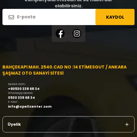
olabilirsiniz.
KAYDOL
BAHÇEKAPI MAH. 2540.CAD NO :14 ETİMESGUT / ANKARA
ŞAŞMAZ OTO SANAYİ SİTESİ
Destek Hattı
+90530 338 68 34
Whatsapp Destek
0530 338 68 34
E-Mail
info@opellcenter.com
Üyelik