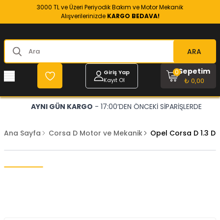
3000 TL ve Üzeri Periyodik Bakım ve Motor Mekanik
Alışverilerinizde
KARGO BEDAVA!
ARA
Sepetim
0
Giriş Yap
Kayıt Ol
₺ 0,00
AYNI GÜN KARGO
- 17:00’DEN ÖNCEKİ SİPARİŞLERDE
Ana Sayfa
Corsa D Motor ve Mekanik
Opel Corsa D 1.3 Di