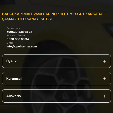
BAHÇEKAPI MAH. 2540.CAD NO :14 ETİMESGUT / ANKARA
ŞAŞMAZ OTO SANAYİ SİTESİ
Destek Hattı
+90530 338 68 34
Whatsapp Destek
0530 338 68 34
E-Mail
info@opellcenter.com
Üyelik
Kurumsal
Alışveriş