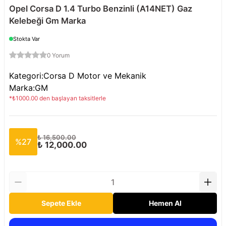
Opel Corsa D 1.4 Turbo Benzinli (A14NET) Gaz
Kelebeği Gm Marka
Stokta Var
0 Yorum
Kategori
:
Corsa D Motor ve Mekanik
Marka
:
GM
*
₺
1000.00
den başlayan taksitlerle
₺ 16,500.00
%
27
₺ 12,000.00
Sepete Ekle
Hemen Al