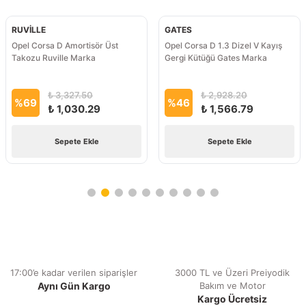
RUVİLLE
GATES
Opel Corsa D Amortisör Üst
Opel Corsa D 1.3 Dizel V Kayış
Takozu Ruville Marka
Gergi Kütüğü Gates Marka
₺ 3,327.50
₺ 2,928.20
%
69
%
46
₺ 1,030.29
₺ 1,566.79
Sepete Ekle
Sepete Ekle
17:00’e kadar verilen siparişler
3000 TL ve Üzeri Preiyodik
Aynı Gün Kargo
Bakım ve Motor
Kargo Ücretsiz