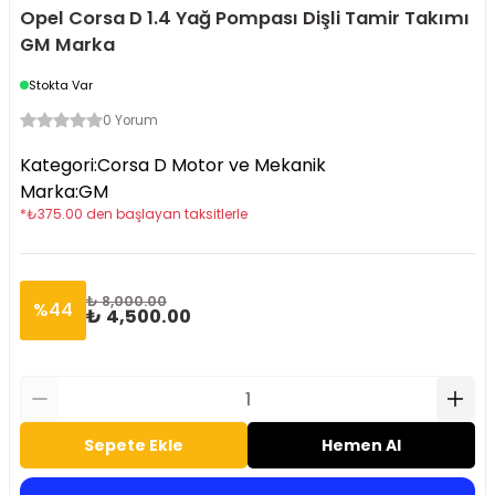
Opel Corsa D 1.4 Yağ Pompası Dişli Tamir Takımı
GM Marka
Stokta Var
0 Yorum
Kategori
:
Corsa D Motor ve Mekanik
Marka
:
GM
*
₺
375.00
den başlayan taksitlerle
₺ 8,000.00
%
44
₺ 4,500.00
Sepete Ekle
Hemen Al