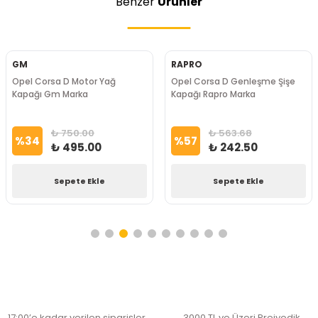
Benzer
Ürünler
GM
RAPRO
Opel Corsa D Motor Yağ
Opel Corsa D Genleşme Şişe
Kapağı Gm Marka
Kapağı Rapro Marka
₺ 750.00
₺ 563.68
%
34
%
57
₺ 495.00
₺ 242.50
Sepete Ekle
Sepete Ekle
17:00’e kadar verilen siparişler
3000 TL ve Üzeri Preiyodik