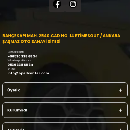
BAHÇEKAPI MAH. 2540.CAD NO :14 ETİMESGUT / ANKARA
ŞAŞMAZ OTO SANAYİ SİTESİ
Destek Hattı
+90530 338 68 34
Whatsapp Destek
0530 338 68 34
E-Mail
info@opellcenter.com
Üyelik
Kurumsal