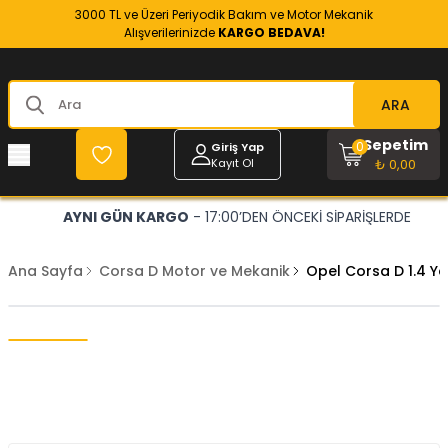
3000 TL ve Üzeri Periyodik Bakım ve Motor Mekanik
Alışverilerinizde
KARGO BEDAVA!
ARA
Sepetim
0
Giriş Yap
Kayıt Ol
₺ 0,00
AYNI GÜN KARGO
- 17:00’DEN ÖNCEKİ SİPARİŞLERDE
Ana Sayfa
Corsa D Motor ve Mekanik
Opel Corsa D 1.4 Y