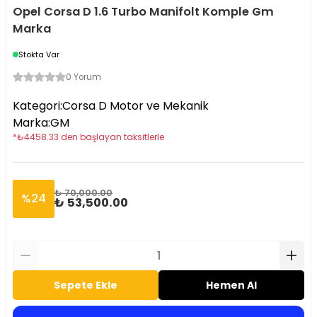
Opel Corsa D 1.6 Turbo Manifolt Komple Gm
Marka
Stokta Var
0 Yorum
Kategori
:
Corsa D Motor ve Mekanik
Marka
:
GM
*
₺
4458.33
den başlayan taksitlerle
₺ 70,000.00
%
24
₺ 53,500.00
Sepete Ekle
Hemen Al