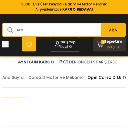
3000 TL ve Üzeri Periyodik Bakım ve Motor Mekanik
Alışverilerinizde
KARGO BEDAVA!
ARA
Sepetim
0
Giriş Yap
Kayıt Ol
₺ 0,00
AYNI GÜN KARGO
- 17:00’DEN ÖNCEKİ SİPARİŞLERDE
Ana Sayfa
Corsa D Motor ve Mekanik
Opel Corsa D 1.6 