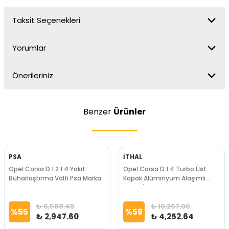
Taksit Seçenekleri
Yorumlar
Önerileriniz
Benzer
Ürünler
PSA
İTHAL
Opel Corsa D 1.2 1.4 Yakıt
Opel Corsa D 1.4 Turbo Üst
Buharlaştırma Valfi Psa Marka
Kapak Alüminyum Alaşımlı
Metal İTHAL Marka
₺ 6,588.45
₺ 10,267.00
%
55
%
59
₺ 2,947.60
₺ 4,252.64