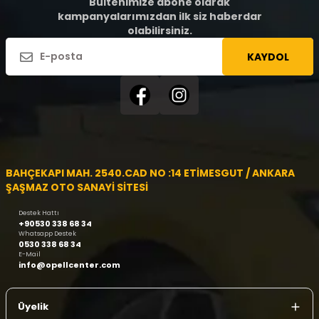
Bültenimize abone olarak
kampanyalarımızdan ilk siz haberdar
olabilirsiniz.
KAYDOL
BAHÇEKAPI MAH. 2540.CAD NO :14 ETİMESGUT / ANKARA
ŞAŞMAZ OTO SANAYİ SİTESİ
Destek Hattı
+90530 338 68 34
Whatsapp Destek
0530 338 68 34
E-Mail
info@opellcenter.com
Üyelik