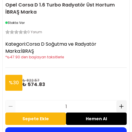
Opel Corsa D 1.6 Turbo Radyatör Üst Hortum
İBRAŞ Marka
Stokta Var
0 Yorum
Kategori
:
Corsa D Soğutma ve Radyatör
Marka
:
İBRAŞ
*
₺
47.90
den başlayan taksitlerle
₺ 822.57
%
30
₺ 574.83
Sepete Ekle
Hemen Al