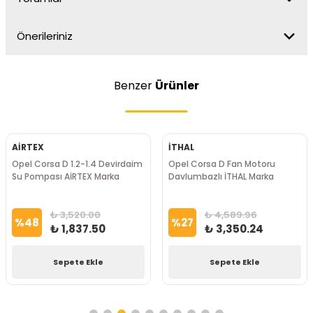
Önerileriniz
Benzer
Ürünler
AİRTEX
İTHAL
Opel Corsa D 1.2-1.4 Devirdaim
Opel Corsa D Fan Motoru
Su Pompası AİRTEX Marka
Davlumbazlı İTHAL Marka
₺ 3,520.00
₺ 4,589.96
%
48
%
27
₺ 1,837.50
₺ 3,350.24
Sepete Ekle
Sepete Ekle