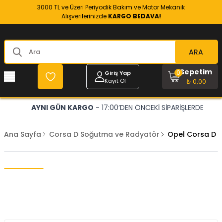
3000 TL ve Üzeri Periyodik Bakım ve Motor Mekanik
Alışverilerinizde
KARGO BEDAVA!
ARA
Sepetim
0
Giriş Yap
Kayıt Ol
₺ 0,00
AYNI GÜN KARGO
- 17:00’DEN ÖNCEKİ SİPARİŞLERDE
Ana Sayfa
Corsa D Soğutma ve Radyatör
Opel Corsa D 1