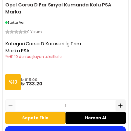
Opel Corsa D Far Si̇nyal Kumanda Kolu PSA
Marka
Stokta Var
0 Yorum
Kategori
:
Corsa D Karoseri İç Trim
Marka
:
PSA
*
₺
61.10
den başlayan taksitlerle
₺ 815.00
%
10
₺ 733.20
Sepete Ekle
Hemen Al