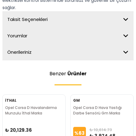
elektriksel kontrol sisteminde sorunsuz ve güvenilir bir çözüm
sağlar.
Taksit Seçenekleri
Yorumlar
Önerileriniz
Benzer
Ürünler
İTHAL
GM
Opel Corsa D Havalandırma
Opel Corsa D Hava Yastığı
Munzulu İthal Marka
Darbe Sensörü Gm Marka
₺ 20,129.36
₺ 10,614.73
%
63
₺ 3,974.48