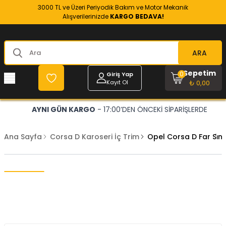
3000 TL ve Üzeri Periyodik Bakım ve Motor Mekanik
Alışverilerinizde
KARGO BEDAVA!
ARA
Sepetim
0
Giriş Yap
Kayıt Ol
₺ 0,00
AYNI GÜN KARGO
- 17:00’DEN ÖNCEKİ SİPARİŞLERDE
Ana Sayfa
Corsa D Karoseri İç Trim
Opel Corsa D Far Si̇