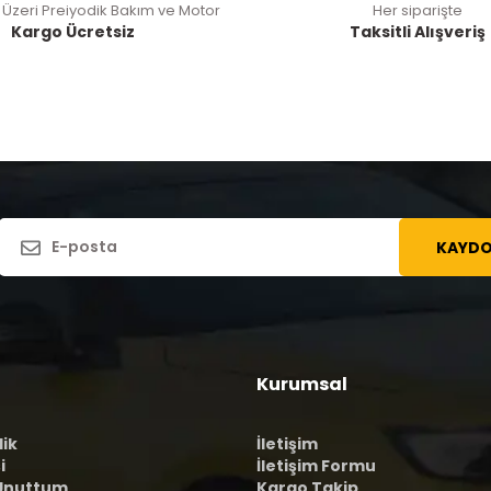
 Üzeri Preiyodik Bakım ve Motor
Her siparişte
Kargo Ücretsiz
Taksitli Alışveriş
KAYDO
Kurumsal
lik
İletişim
i
İletişim Formu
 Unuttum
Kargo Takip