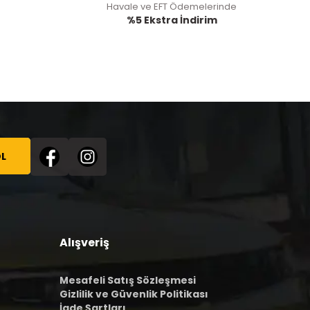
Havale ve EFT Ödemelerinde
%5 Ekstra İndirim
L
Alışveriş
Mesafeli Satış Sözleşmesi
Gizlilik ve Güvenlik Politikası
İade Şartları