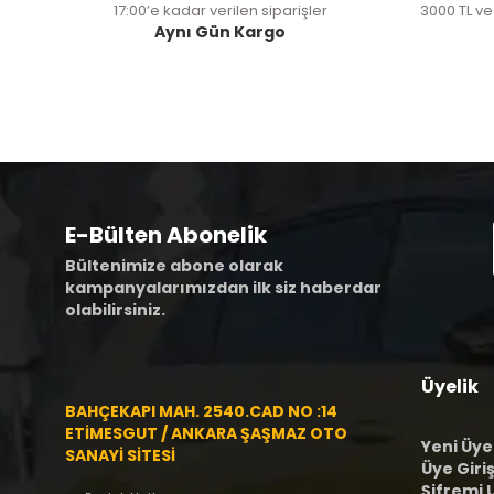
17:00’e kadar verilen siparişler
3000 TL ve
Aynı Gün Kargo
E-Bülten Abonelik
Bültenimize abone olarak
kampanyalarımızdan ilk siz haberdar
olabilirsiniz.
Üyelik
BAHÇEKAPI MAH. 2540.CAD NO :14
ETİMESGUT / ANKARA ŞAŞMAZ OTO
Yeni Üye
SANAYİ SİTESİ
Üye Giriş
Şifremi