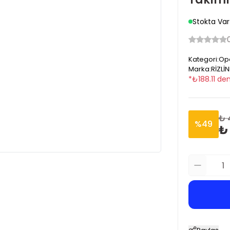
Stokta Var
Kategori
:
Op
Marka
:
RİZLİN
*
₺
188.11
den
₺ 
%
49
₺