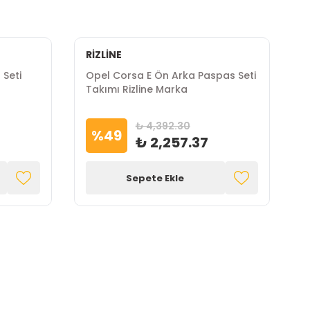
RİZLİNE
Seti
Opel Corsa E Ön Arka Paspas Seti
O
Takımı Rizline Marka
T
₺ 4,392.30
%
49
₺ 2,257.37
Sepete Ekle