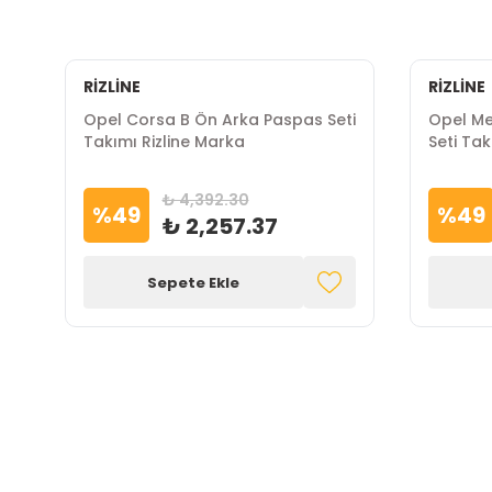
RİZLİNE
RİZLİNE
i
Opel Corsa B Ön Arka Paspas Seti
Opel Me
Takımı Rizline Marka
Seti Tak
₺ 4,392.30
%
49
%
49
₺ 2,257.37
Sepete Ekle