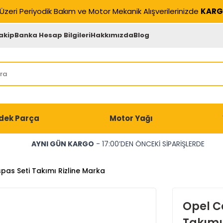
Üzeri Periyodik Bakım ve Motor Mekanik Alışverilerinizde
KARG
akip
Banka Hesap Bilgileri
Hakkımızda
Blog
dek Parça
Motor Yağı
AYNI GÜN KARGO
- 17:00’DEN ÖNCEKİ SİPARİŞLERDE
as Seti Takımı Rizline Marka
Opel C
Takımı