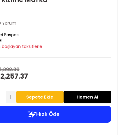
0 Yorum
el Paspas
E
 başlayan taksitlerle
4,392.30
 2,257.37
Sepete Ekle
Hemen Al