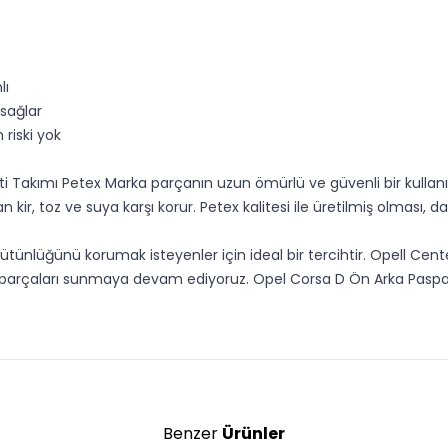
lı
 sağlar
riski yok
i Takımı Petex Marka parçanın uzun ömürlü ve güvenli bir kullanı
r, toz ve suya karşı korur. Petex kalitesi ile üretilmiş olması, daya
tünlüğünü korumak isteyenler için ideal bir tercihtir. Opell Cent
parçaları sunmaya devam ediyoruz. Opel Corsa D Ön Arka Paspas 
Benzer
Ürünler