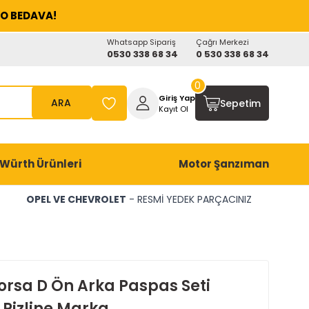
O BEDAVA!
Whatsapp Sipariş
Çağrı Merkezi
0530 338 68 34
0 530 338 68 34
0
Giriş Yap
ARA
Sepetim
Kayıt Ol
Würth Ürünleri
Motor Şanzıman
OPEL VE CHEVROLET
- RESMİ YEDEK PARÇACINIZ
orsa D Ön Arka Paspas Seti
 Rizline Marka