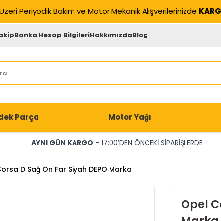
Üzeri Periyodik Bakım ve Motor Mekanik Alışverilerinizde
KARG
akip
Banka Hesap Bilgileri
Hakkımızda
Blog
dek Parça
Motor Yağı
AYNI GÜN KARGO
- 17:00’DEN ÖNCEKİ SİPARİŞLERDE
orsa D Sağ Ön Far Siyah DEPO Marka
Opel C
Marka