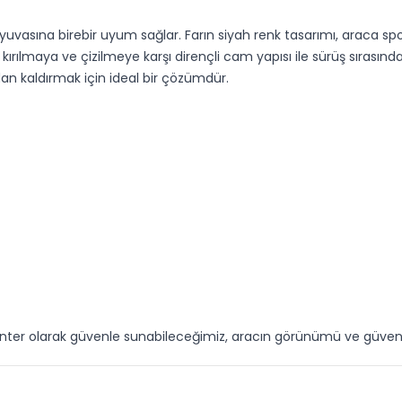
uvasına birebir uyum sağlar. Farın siyah renk tasarımı, araca spor
r, kırılmaya ve çizilmeye karşı dirençli cam yapısı ile sürüş sırası
n kaldırmak için ideal bir çözümdür.
er olarak güvenle sunabileceğimiz, aracın görünümü ve güvenliği