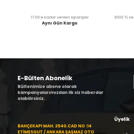
17:00’e kadar verilen siparişler
3000 TL ve
Aynı Gün Kargo
E-Bülten Abonelik
Bültenimize abone olarak
kampanyalarımızdan ilk siz haberdar
olabilirsiniz.
Üyelik
BAHÇEKAPI MAH. 2540.CAD NO :14
ETİMESGUT / ANKARA ŞAŞMAZ OTO