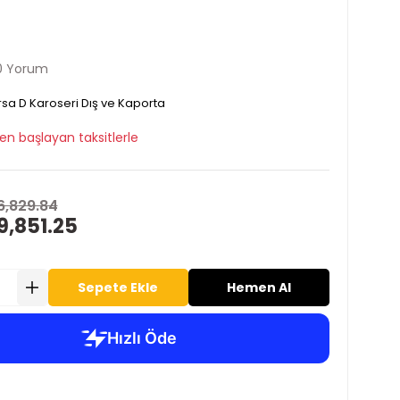
0 Yorum
sa D Karoseri Dış ve Kaporta
en başlayan taksitlerle
6,829.84
9,851.25
Sepete Ekle
Hemen Al