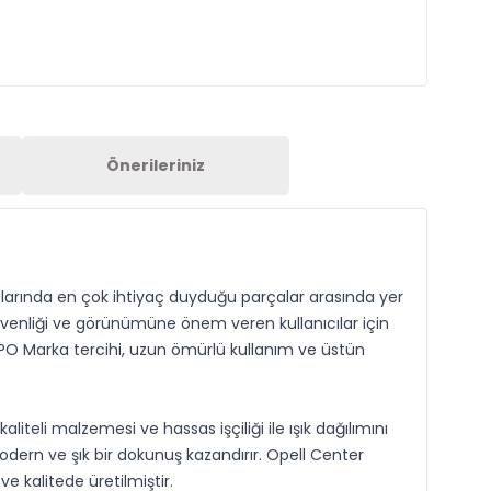
Önerileriniz
açlarında en çok ihtiyaç duyduğu parçalar arasında yer
üvenliği ve görünümüne önem veren kullanıcılar için
EPO Marka tercihi, uzun ömürlü kullanım ve üstün
teli malzemesi ve hassas işçiliği ile ışık dağılımını
odern ve şık bir dokunuş kazandırır. Opell Center
e kalitede üretilmiştir.