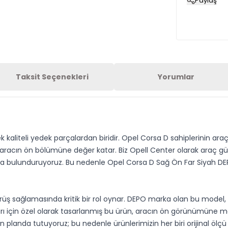
Paylaş
Taksit Seçenekleri
Yorumlar
kaliteli yedek parçalardan biridir. Opel Corsa D sahiplerinin ar
n aracın ön bölümüne değer katar. Biz Opell Center olarak araç g
mızda bulunduruyoruz. Bu nedenle Opel Corsa D Sağ Ön Far Siyah D
ş sağlamasında kritik bir rol oynar. DEPO marka olan bu model, kali
ıları için özel olarak tasarlanmış bu ürün, aracın ön görünümüne m
planda tutuyoruz; bu nedenle ürünlerimizin her biri orijinal ölçü v