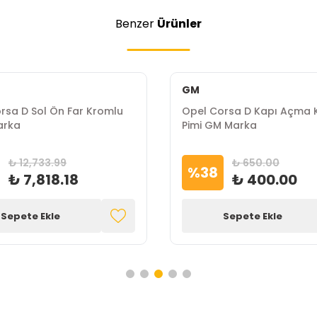
Benzer
Ürünler
GM
rsa D Sol Ön Far Kromlu
Opel Corsa D Kapı Açma 
arka
Pimi GM Marka
₺ 12,733.99
₺ 650.00
%
38
₺ 7,818.18
₺ 400.00
Sepete Ekle
Sepete Ekle