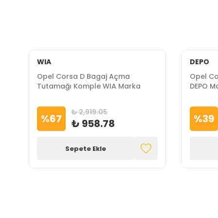
WIA
DEPO
Opel Corsa D Bagaj Açma
Opel Co
Tutamağı Komple WIA Marka
DEPO M
₺ 2,919.05
%
67
%
39
₺ 958.78
Sepete Ekle