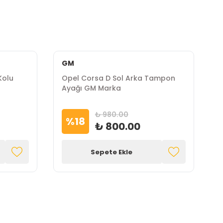
GM
Kolu
Opel Corsa D Sol Arka Tampon
O
Ayağı GM Marka
E
₺ 980.00
%
18
₺ 800.00
Sepete Ekle