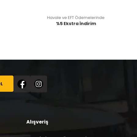
Havale ve EFT Ödemelerinde
%5 Ekstra İndirim
L
Alışveriş