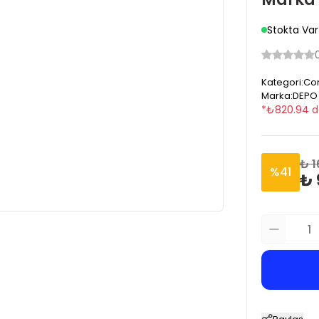
Stokta Var
Kategori
:
Cor
Marka
:
DEPO
*
₺
820.94
d
₺ 1
%
41
₺ 