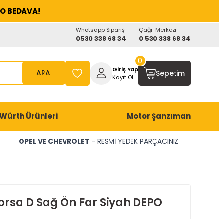
O BEDAVA!
Whatsapp Sipariş
Çağrı Merkezi
0530 338 68 34
0 530 338 68 34
0
Giriş Yap
ARA
Sepetim
Kayıt Ol
Würth Ürünleri
Motor Şanzıman
OPEL VE CHEVROLET
- RESMİ YEDEK PARÇACINIZ
orsa D Sağ Ön Far Siyah DEPO