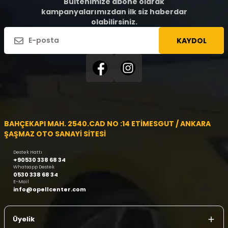
Bültenimize abone olarak
kampanyalarımızdan ilk siz haberdar
olabilirsiniz.
KAYDOL
BAHÇEKAPI MAH. 2540.CAD NO :14 ETİMESGUT / ANKARA
ŞAŞMAZ OTO SANAYİ SİTESİ
Destek Hattı
+90530 338 68 34
Whatsapp Destek
0530 338 68 34
E-Mail
info@opellcenter.com
Üyelik