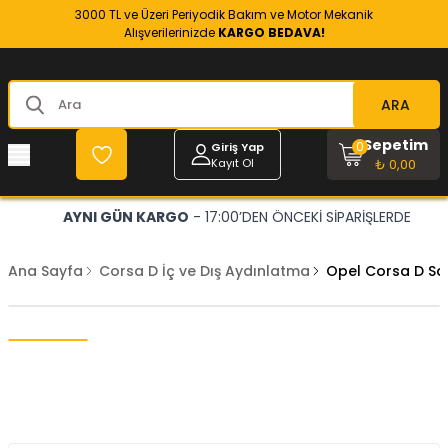
3000 TL ve Üzeri Periyodik Bakım ve Motor Mekanik
Alışverilerinizde
KARGO BEDAVA!
ARA
Sepetim
0
Giriş Yap
Kayıt Ol
₺ 0,00
AYNI GÜN KARGO
- 17:00’DEN ÖNCEKİ SİPARİŞLERDE
Ana Sayfa
Corsa D İç ve Dış Aydınlatma
Opel Corsa D Sa