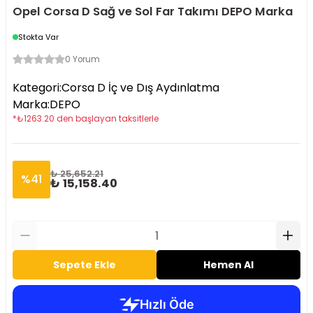
Opel Corsa D Sağ ve Sol Far Takımı DEPO Marka
Stokta Var
0 Yorum
Kategori
:
Corsa D İç ve Dış Aydınlatma
Marka
:
DEPO
*
₺
1263.20
den başlayan taksitlerle
₺ 25,652.21
%
41
₺ 15,158.40
Sepete Ekle
Hemen Al