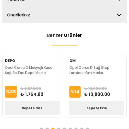
Önerileriniz
Benzer
Ürünler
DEPO
GM
Opel Corsa D Makyajlı Kasa
Opel Corsa D Sağ Stop
Sağ Sis Farı Depo Marka
Lambası Gm Marka
₺ 2,878.80
₺ 16,000.00
%
39
%
14
₺ 1,754.82
₺ 13,800.00
Sepete Ekle
Sepete Ekle