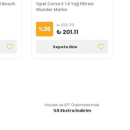
si Bosch
Opel Corsa E 1.4 Yağ Filtresi
O
Wunder Marka
K
₺ 313.70
%
36
₺ 201.11
Sepete Ekle
Havale ve EFT Ödemelerinde
%5 Ekstra İndirim