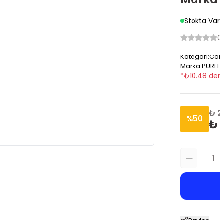
Stokta Var
Kategori
:
Cor
Marka
:
PURF
*
₺
10.48
den
₺ 
%
50
₺ 