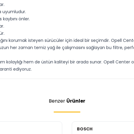
ar.
na uyumludur.
 kaybını önler.
ar.
ür.
ığını korumak isteyen sürücüler için ideal bir seçimdir. Opell Cen
zun her zaman temiz yağ ile çalışmasını sağlayan bu filtre, perfo
anım kolaylığı hem de üstün kaliteyi bir arada sunar. Opell Center
aranti ediyoruz.
Benzer
Ürünler
BOSCH