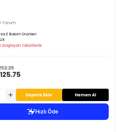
0 Yorum
sa E Bakım Ürünleri
LUX
 başlayan taksitlerle
252.25
125.75
Sepete Ekle
Hemen Al