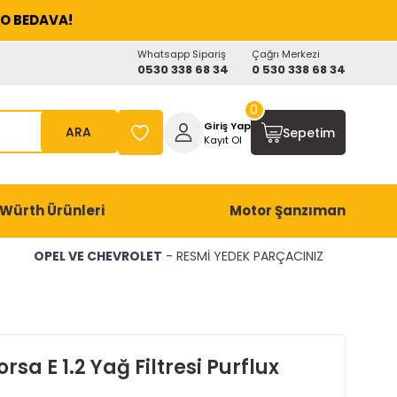
O BEDAVA!
Whatsapp Sipariş
Çağrı Merkezi
0530 338 68 34
0 530 338 68 34
0
Giriş Yap
ARA
Sepetim
Kayıt Ol
Würth Ürünleri
Motor Şanzıman
OPEL VE CHEVROLET
- RESMİ YEDEK PARÇACINIZ
rsa E 1.2 Yağ Filtresi Purflux