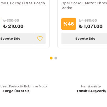
sa E 1.2 Yağ Filtresi Bosch
Opel Corsa E Mazot Filtre
Marka
₺ 330.00
₺ 1,980.00
%
46
₺ 210.00
₺ 1,071.00
Sepete Ekle
Sepete Ekle
 Üzeri Preiyodik Bakım ve Motor
Her siparişte
Kargo Ücretsiz
Taksitli Alışveriş