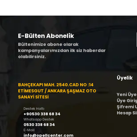
E-Bülten Abonelik
Bültenimize abone olarak
kampanyalarımızdan ilk siz haberdar
olabilirsiniz.
Üyelik
BAHÇEKAPI MAH. 2540.CAD NO :14
ETİMESGUT / ANKARA ŞAŞMAZ OTO
Yeni Üye
SANAYİ SİTESİ
Üye Giriş
Şifremi
Destek Hattı
Hesap S
+90530 338 68 34
Whatsapp Destek
0530 338 68 34
E-Mail
info@opellcenter.com