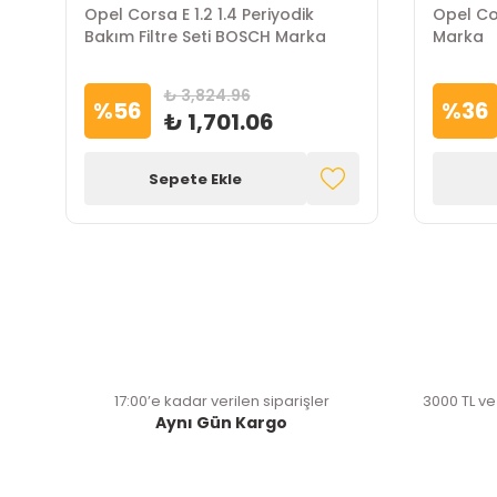
Opel Corsa E 1.2 1.4 Periyodik
Opel Cor
Bakım Filtre Seti BOSCH Marka
Marka
₺ 3,824.96
%
56
%
36
₺ 1,701.06
Sepete Ekle
17:00’e kadar verilen siparişler
3000 TL ve
Aynı Gün Kargo