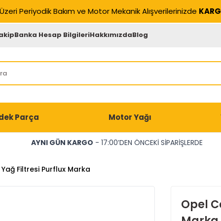
Üzeri Periyodik Bakım ve Motor Mekanik Alışverilerinizde
KARG
akip
Banka Hesap Bilgileri
Hakkımızda
Blog
dek Parça
Motor Yağı
AYNI GÜN KARGO
- 17:00’DEN ÖNCEKİ SİPARİŞLERDE
 Yağ Filtresi Purflux Marka
Opel Co
Marka