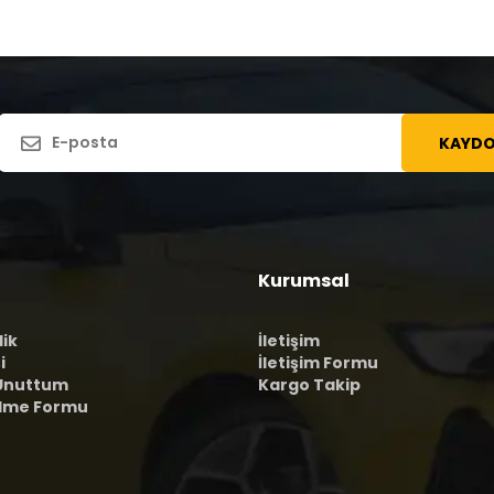
KAYDO
Kurumsal
lik
İletişim
i
İletişim Formu
 Unuttum
Kargo Takip
ilme Formu