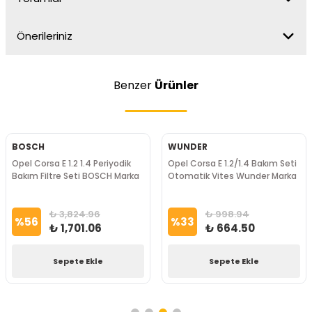
Önerileriniz
Benzer
Ürünler
BOSCH
WUNDER
Opel Corsa E 1.2 1.4 Periyodik
Opel Corsa E 1.2/1.4 Bakım Seti
Bakım Filtre Seti BOSCH Marka
Otomatik Vites Wunder Marka
₺ 3,824.96
₺ 998.94
%
56
%
33
₺ 1,701.06
₺ 664.50
Sepete Ekle
Sepete Ekle