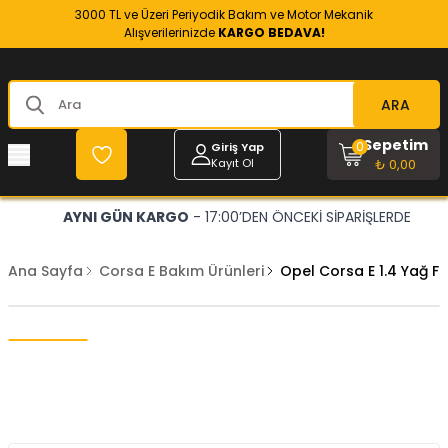
3000 TL ve Üzeri Periyodik Bakım ve Motor Mekanik
Alışverilerinizde
KARGO BEDAVA!
ARA
Sepetim
0
Giriş Yap
Kayıt Ol
₺ 0,00
AYNI GÜN KARGO
- 17:00’DEN ÖNCEKİ SİPARİŞLERDE
Ana Sayfa
Corsa E Bakım Ürünleri
Opel Corsa E 1.4 Yağ F