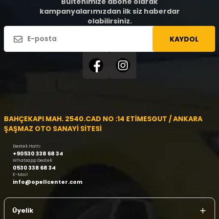
Bültenimize abone olarak
kampanyalarımızdan ilk siz haberdar
olabilirsiniz.
KAYDOL
BAHÇEKAPI MAH. 2540.CAD NO :14 ETİMESGUT / ANKARA
ŞAŞMAZ OTO SANAYİ SİTESİ
Destek Hattı
+90530 338 68 34
Whatsapp Destek
0530 338 68 34
E-Mail
info@opellcenter.com
Üyelik