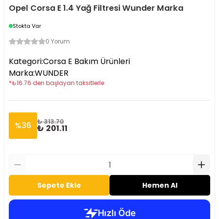
Opel Corsa E 1.4 Yağ Filtresi Wunder Marka
Stokta Var
0 Yorum
Kategori
:
Corsa E Bakım Ürünleri
Marka
:
WUNDER
*
₺
16.76
den başlayan taksitlerle
₺ 313.70
%
36
₺ 201.11
Sepete Ekle
Hemen Al