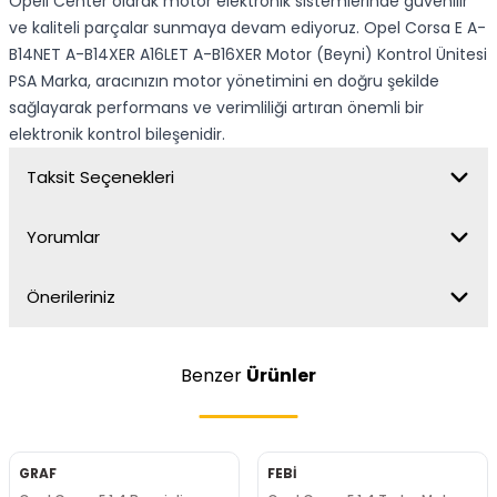
Opell Center olarak motor elektronik sistemlerinde güvenilir
ve kaliteli parçalar sunmaya devam ediyoruz. Opel Corsa E A-
B14NET A-B14XER A16LET A-B16XER Motor (Beyni) Kontrol Ünitesi
PSA Marka, aracınızın motor yönetimini en doğru şekilde
sağlayarak performans ve verimliliği artıran önemli bir
elektronik kontrol bileşenidir.
Taksit Seçenekleri
Yorumlar
Önerileriniz
Benzer
Ürünler
GRAF
FEBİ