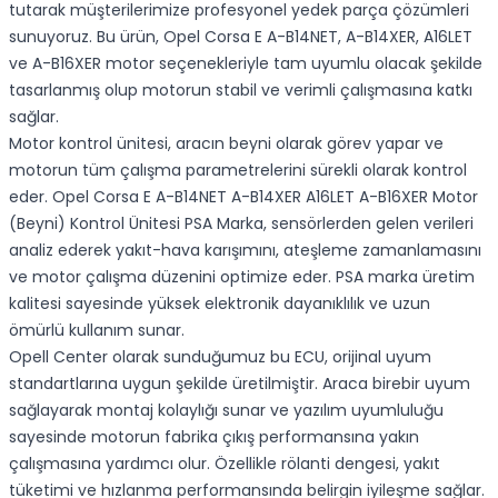
tutarak müşterilerimize profesyonel yedek parça çözümleri
sunuyoruz. Bu ürün, Opel Corsa E A-B14NET, A-B14XER, A16LET
ve A-B16XER motor seçenekleriyle tam uyumlu olacak şekilde
tasarlanmış olup motorun stabil ve verimli çalışmasına katkı
sağlar.
Motor kontrol ünitesi, aracın beyni olarak görev yapar ve
motorun tüm çalışma parametrelerini sürekli olarak kontrol
eder. Opel Corsa E A-B14NET A-B14XER A16LET A-B16XER Motor
(Beyni) Kontrol Ünitesi PSA Marka, sensörlerden gelen verileri
analiz ederek yakıt-hava karışımını, ateşleme zamanlamasını
ve motor çalışma düzenini optimize eder. PSA marka üretim
kalitesi sayesinde yüksek elektronik dayanıklılık ve uzun
ömürlü kullanım sunar.
Opell Center olarak sunduğumuz bu ECU, orijinal uyum
standartlarına uygun şekilde üretilmiştir. Araca birebir uyum
sağlayarak montaj kolaylığı sunar ve yazılım uyumluluğu
sayesinde motorun fabrika çıkış performansına yakın
çalışmasına yardımcı olur. Özellikle rölanti dengesi, yakıt
tüketimi ve hızlanma performansında belirgin iyileşme sağlar.