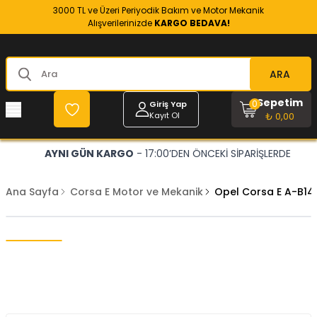
3000 TL ve Üzeri Periyodik Bakım ve Motor Mekanik
Alışverilerinizde
KARGO BEDAVA!
ARA
Sepetim
0
Giriş Yap
Kayıt Ol
₺ 0,00
AYNI GÜN KARGO
- 17:00’DEN ÖNCEKİ SİPARİŞLERDE
Ana Sayfa
Corsa E Motor ve Mekanik
Opel Corsa E A-B14N