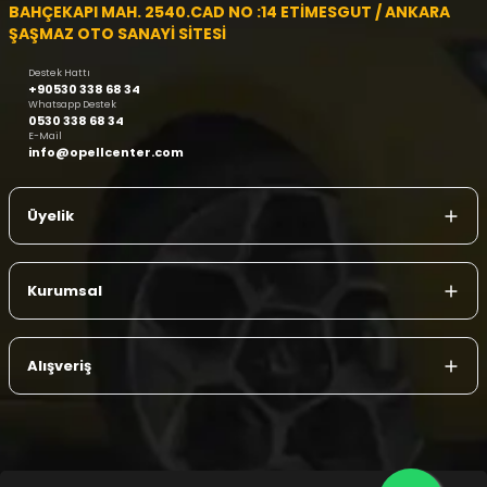
BAHÇEKAPI MAH. 2540.CAD NO :14 ETİMESGUT / ANKARA
ŞAŞMAZ OTO SANAYİ SİTESİ
Destek Hattı
+90530 338 68 34
Whatsapp Destek
0530 338 68 34
E-Mail
info@opellcenter.com
Üyelik
Kurumsal
Alışveriş