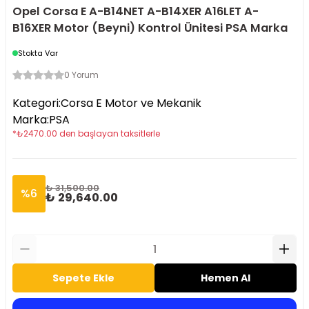
Opel Corsa E A-B14NET A-B14XER A16LET A-
B16XER Motor (Beyni) Kontrol Ünitesi PSA Marka
Stokta Var
0 Yorum
Kategori
:
Corsa E Motor ve Mekanik
Marka
:
PSA
*
₺
2470.00
den başlayan taksitlerle
₺ 31,500.00
%
6
₺ 29,640.00
Sepete Ekle
Hemen Al