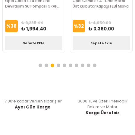
Opel Corsa E 1.4 Benzinli
Opel Corsa E 1.4 Turbo Motor
Devirdaim Su Pompası GRAF
Üst Külbütör Kapağı FEBİ Marka
Marka
₺ 3,235.44
₺ 4,950.00
%
38
%
32
₺ 1,994.40
₺ 3,360.00
Sepete Ekle
Sepete Ekle
17:00’e kadar verilen siparişler
3000 TL ve Üzeri Preiyodik
Aynı Gün Kargo
Bakım ve Motor
Kargo Ücretsiz