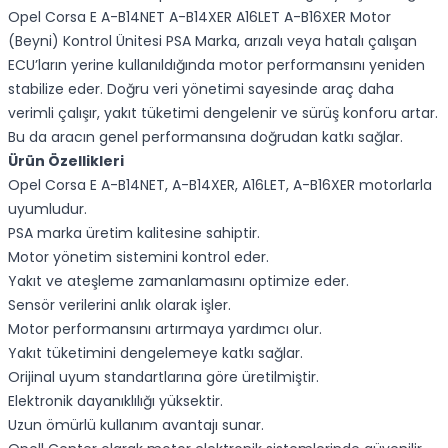
Opel Corsa E A-B14NET A-B14XER A16LET A-B16XER Motor
(Beyni) Kontrol Ünitesi PSA Marka, arızalı veya hatalı çalışan
ECU’ların yerine kullanıldığında motor performansını yeniden
stabilize eder. Doğru veri yönetimi sayesinde araç daha
verimli çalışır, yakıt tüketimi dengelenir ve sürüş konforu artar.
Bu da aracın genel performansına doğrudan katkı sağlar.
Ürün Özellikleri
Opel Corsa E A-B14NET, A-B14XER, A16LET, A-B16XER motorlarla
uyumludur.
PSA marka üretim kalitesine sahiptir.
Motor yönetim sistemini kontrol eder.
Yakıt ve ateşleme zamanlamasını optimize eder.
Sensör verilerini anlık olarak işler.
Motor performansını artırmaya yardımcı olur.
Yakıt tüketimini dengelemeye katkı sağlar.
Orijinal uyum standartlarına göre üretilmiştir.
Elektronik dayanıklılığı yüksektir.
Uzun ömürlü kullanım avantajı sunar.