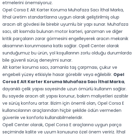
etmelerini önemsiyoruz.
Opel Corsa E Alt Karter Koruma Muhafaza Sacı İthal Marka,
İthal üretim standartlarına uygun olarak geliştirilmiş olup
aracın alt gövdesi ile birebir uyumlu bir yapı sunar. Muhafaza
sacı, alt kısımda bulunan motor karteri, şanzıman ve diğer
kritik parçaların zarar görmesini engelleyerek aracın mekanik
aksamının korunmasına katkı sağlar. Opell Center olarak
sunduğumuz bu ürün, yol koşullarının zorlu olduğu durumlarda
bile güvenli sürüş deneyimi sunar.
Alt karter koruma sacı, zamanla taş çarpması, çukur ve
engebeli yüzey etkisiyle hasar görebilir veya eğilebilir.
Opel
Corsa E Alt Karter Koruma Muhafaza Sacı İthal Marka
,
dayanıklı çelik yapısı sayesinde uzun ömürlü kullanım sağlar.
Bu sayede aracın alt yapısı korunur, bakım maliyetleri azaltılır
ve sürüş konforu artar. Bizim için önemli olan, Opel Corsa E
kullanıcılarının araçlarından hiçbir şekilde ödün vermeden
güvenle ve konforla kullanabilmeleridir.
Opell Center olarak, Opel Corsa E araçlarına uygun parça
seçiminde kalite ve uyum konusuna özel önem veririz. İthal