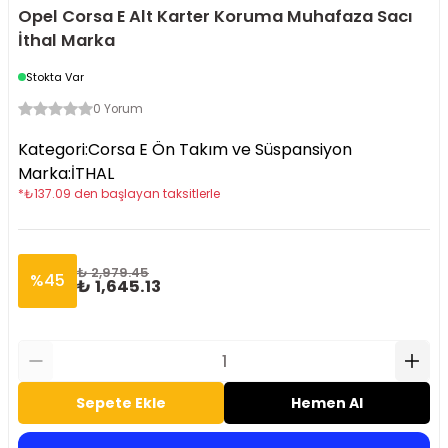
Opel Corsa E Alt Karter Koruma Muhafaza Sacı
İthal Marka
Stokta Var
0 Yorum
Kategori
:
Corsa E Ön Takım ve Süspansiyon
Marka
:
İTHAL
*
₺
137.09
den başlayan taksitlerle
₺ 2,979.45
%
45
₺ 1,645.13
Sepete Ekle
Hemen Al