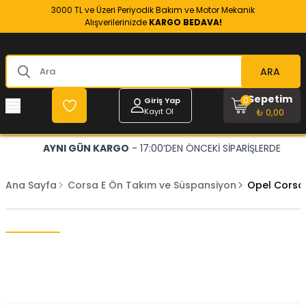
3000 TL ve Üzeri Periyodik Bakım ve Motor Mekanik
Alışverilerinizde
KARGO BEDAVA!
ARA
Sepetim
0
Giriş Yap
Kayıt Ol
₺ 0,00
AYNI GÜN KARGO
- 17:00’DEN ÖNCEKİ SİPARİŞLERDE
Ana Sayfa
Corsa E Ön Takım ve Süspansiyon
Opel Corsa 