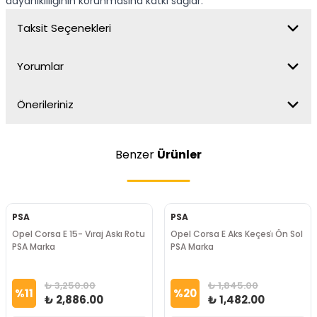
dayanıklılığının korunmasına katkı sağlar.
Taksit Seçenekleri
Yorumlar
Önerileriniz
Benzer
Ürünler
PSA
PSA
Opel Corsa E 15- Vi̇raj Askı Rotu
Opel Corsa E Aks Keçesi̇ Ön Sol
PSA Marka
PSA Marka
₺ 3,250.00
₺ 1,845.00
%
11
%
20
₺ 2,886.00
₺ 1,482.00