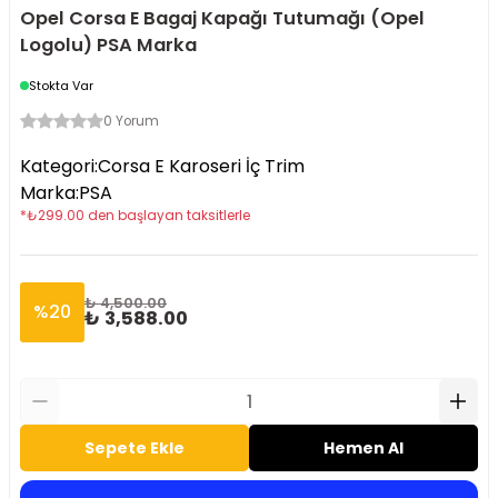
Opel Corsa E Bagaj Kapağı Tutumağı (Opel
Logolu) PSA Marka
Stokta Var
0 Yorum
Kategori
:
Corsa E Karoseri İç Trim
Marka
:
PSA
*
₺
299.00
den başlayan taksitlerle
₺ 4,500.00
%
20
₺ 3,588.00
Sepete Ekle
Hemen Al