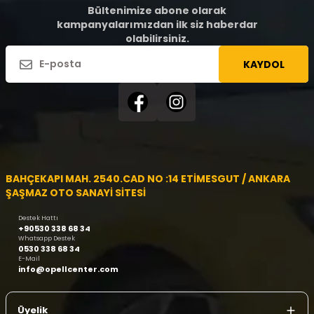
Bültenimize abone olarak
kampanyalarımızdan ilk siz haberdar
olabilirsiniz.
KAYDOL
BAHÇEKAPI MAH. 2540.CAD NO :14 ETİMESGUT / ANKARA
ŞAŞMAZ OTO SANAYİ SİTESİ
Destek Hattı
+90530 338 68 34
Whatsapp Destek
0530 338 68 34
E-Mail
info@opellcenter.com
Üyelik