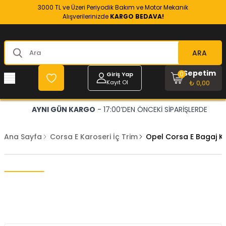
3000 TL ve Üzeri Periyodik Bakım ve Motor Mekanik
Alışverilerinizde
KARGO BEDAVA!
ARA
Sepetim
0
Giriş Yap
Kayıt Ol
₺ 0,00
AYNI GÜN KARGO
- 17:00’DEN ÖNCEKİ SİPARİŞLERDE
Ana Sayfa
Corsa E Karoseri İç Trim
Opel Corsa E Bagaj K