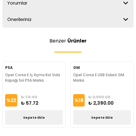
Yorumlar
Önerileriniz
Benzer
Ürünler
PSA
GM
Opel Corsa E İç Açma Kol Vi̇da
Opel Corsa E USB Soketi GM
Kapağı Sol PSA Marka
Marka
₺ 74.40
₺ 2,900.00
%
22
%
18
₺ 57.72
₺ 2,390.00
Sepete Ekle
Sepete Ekle