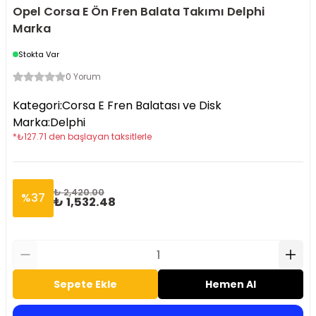
Opel Corsa E Ön Fren Balata Takımı Delphi
Marka
Stokta Var
0 Yorum
Kategori
:
Corsa E Fren Balatası ve Disk
Marka
:
Delphi
*
₺
127.71
den başlayan taksitlerle
₺ 2,420.00
%
37
₺ 1,532.48
Sepete Ekle
Hemen Al