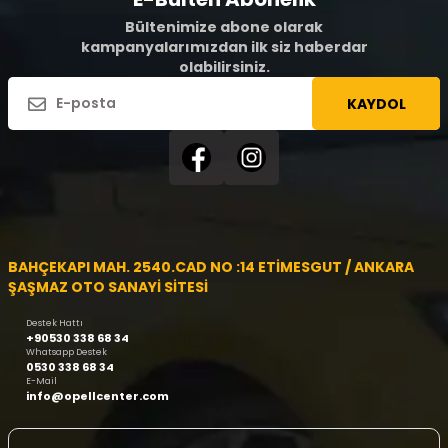
Bültenimize abone olarak
kampanyalarımızdan ilk siz haberdar
olabilirsiniz.
KAYDOL
BAHÇEKAPI MAH. 2540.CAD NO :14 ETİMESGUT / ANKARA
ŞAŞMAZ OTO SANAYİ SİTESİ
Destek Hattı
+90530 338 68 34
Whatsapp Destek
0530 338 68 34
E-Mail
info@opellcenter.com