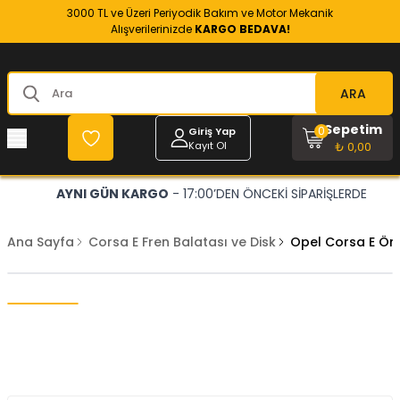
3000 TL ve Üzeri Periyodik Bakım ve Motor Mekanik
Alışverilerinizde
KARGO BEDAVA!
ARA
Sepetim
0
Giriş Yap
Kayıt Ol
₺ 0,00
AYNI GÜN KARGO
- 17:00’DEN ÖNCEKİ SİPARİŞLERDE
Ana Sayfa
Corsa E Fren Balatası ve Disk
Opel Corsa E Ön 