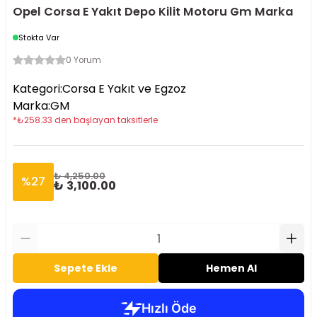
Opel Corsa E Yakıt Depo Kilit Motoru Gm Marka
Stokta Var
0 Yorum
Kategori
:
Corsa E Yakıt ve Egzoz
Marka
:
GM
*
₺
258.33
den başlayan taksitlerle
₺ 4,250.00
%
27
₺ 3,100.00
Sepete Ekle
Hemen Al