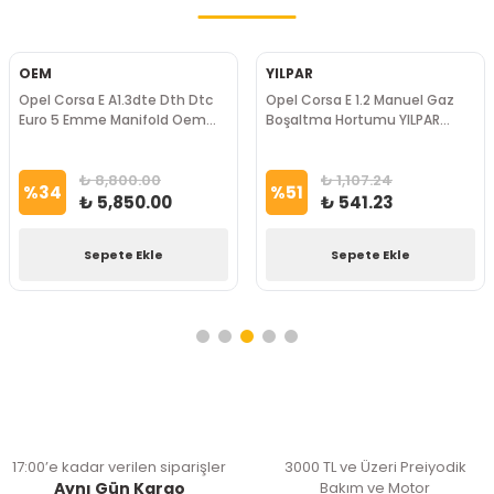
OEM
YILPAR
Opel Corsa E A1.3dte Dth Dtc
Opel Corsa E 1.2 Manuel Gaz
Euro 5 Emme Manifold Oem
Boşaltma Hortumu YILPAR
Marka
Marka
₺ 8,800.00
₺ 1,107.24
%
34
%
51
₺ 5,850.00
₺ 541.23
Sepete Ekle
Sepete Ekle
17:00’e kadar verilen siparişler
3000 TL ve Üzeri Preiyodik
Aynı Gün Kargo
Bakım ve Motor