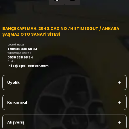
BAHÇEKAPI MAH. 2540.CAD NO :14 ETİMESGUT / ANKARA
ŞAŞMAZ OTO SANAYİ SİTESİ
Destek Hattı
+90530 338 68 34
Whatsapp Destek
0530 338 68 34
E-Mail
info@opellcenter.com
Üyelik
Kurumsal
Alışveriş