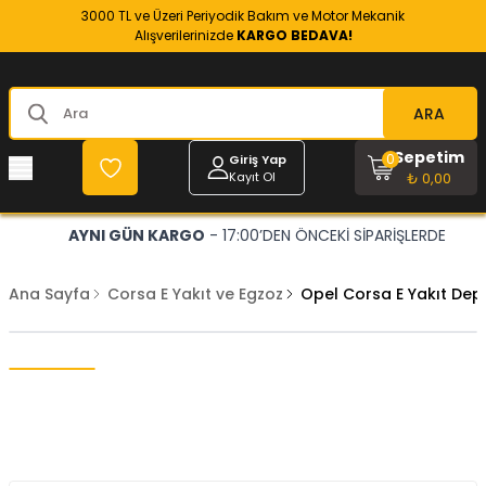
3000 TL ve Üzeri Periyodik Bakım ve Motor Mekanik
Alışverilerinizde
KARGO BEDAVA!
ARA
Sepetim
0
Giriş Yap
Kayıt Ol
₺ 0,00
AYNI GÜN KARGO
- 17:00’DEN ÖNCEKİ SİPARİŞLERDE
Ana Sayfa
Corsa E Yakıt ve Egzoz
Opel Corsa E Yakıt Dep