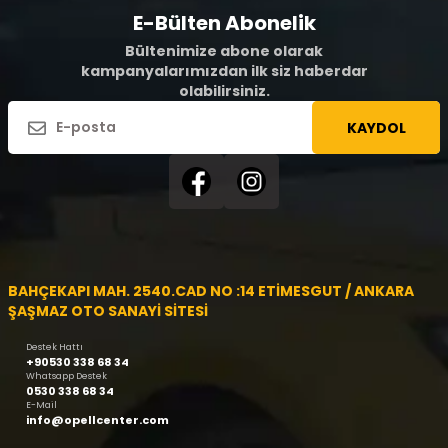
E-Bülten Abonelik
Bültenimize abone olarak
kampanyalarımızdan ilk siz haberdar
olabilirsiniz.
KAYDOL
BAHÇEKAPI MAH. 2540.CAD NO :14 ETİMESGUT / ANKARA
ŞAŞMAZ OTO SANAYİ SİTESİ
Destek Hattı
+90530 338 68 34
Whatsapp Destek
0530 338 68 34
E-Mail
info@opellcenter.com