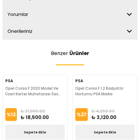
Yorumlar
Önerileriniz
Benzer
Ürünler
PSA
PSA
Opel Corsa F 2020 Model Ve
Opel Corsa F 1.2 Radyatör
Üzeri Karter Muhafazası Sac
Hortumu PSA Marka
Psa Marka
₺ 21,000.00
₺ 4,250.00
%
12
%
27
₺ 18,500.00
₺ 3,120.00
Sepete Ekle
Sepete Ekle