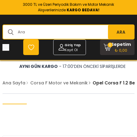
3000 TL ve Üzeri Periyodik Bakım ve Motor Mekanik
Alışverilerinizde
KARGO BEDAVA!
ARA
Sepetim
0
Giriş Yap
Kayıt Ol
₺ 0,00
AYNI GÜN KARGO
- 17:00’DEN ÖNCEKİ SİPARİŞLERDE
Ana Sayfa
Corsa F Motor ve Mekanik
Opel Corsa F 1.2 Be