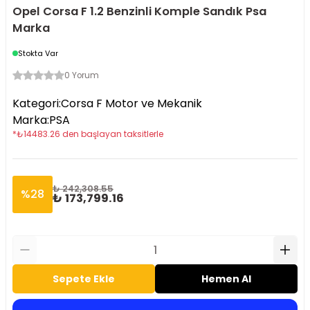
Opel Corsa F 1.2 Benzinli Komple Sandık Psa
Marka
Stokta Var
0 Yorum
Kategori
:
Corsa F Motor ve Mekanik
Marka
:
PSA
*
₺
14483.26
den başlayan taksitlerle
₺ 242,308.55
%
28
₺ 173,799.16
Sepete Ekle
Hemen Al