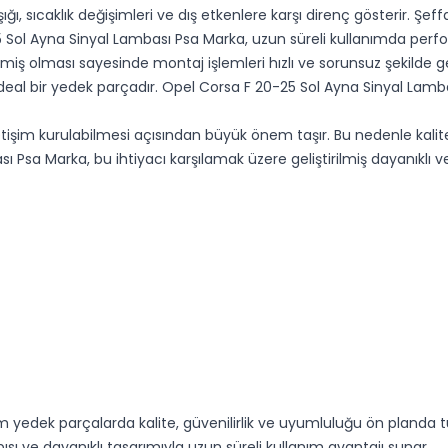
 sıcaklık değişimleri ve dış etkenlere karşı direnç gösterir. Şeffaf 
 Sol Ayna Sinyal Lambası Psa Marka, uzun süreli kullanımda perfor
miş olması sayesinde montaj işlemleri hızlı ve sorunsuz şekilde gerçe
 ideal bir yedek parçadır. Opel Corsa F 20-25 Sol Ayna Sinyal La
iletişim kurulabilmesi açısından büyük önem taşır. Bu nedenle kali
 Psa Marka, bu ihtiyacı karşılamak üzere geliştirilmiş dayanıklı ve
yedek parçalarda kalite, güvenilirlik ve uyumluluğu ön planda t
ı ve dayanıklı tasarımıyla uzun süreli kullanım avantajı sunar.