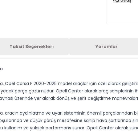
Paylaş
Taksit Seçenekleri
Yorumlar
ka
 Opel Corsa F 2020-2025 model araçlar için özel olarak geliştiril
li bir yedek parça çözümüdür. Opell Center olarak araç sahiplerini
kiz aynası üzerinde yer alarak dönüş ve şerit değiştirme manevrala
 aracın aydınlatma ve uyarı sisteminin önemli parçalarından biri
k koşullarında ve düşük görüş mesafesine sahip hava şartlarında 
rlü kullanım ve yüksek performans sunar. Opell Center olarak s