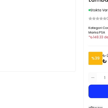
Stokta Var
Kategori
:
Cor
Marka
:
PSA
*
₺
148.33
de
₺ 
%
39
₺ 