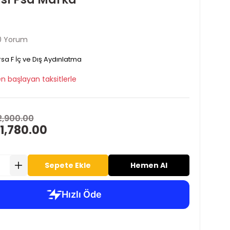
0 Yorum
sa F İç ve Dış Aydınlatma
n başlayan taksitlerle
2,900.00
1,780.00
Sepete Ekle
Hemen Al