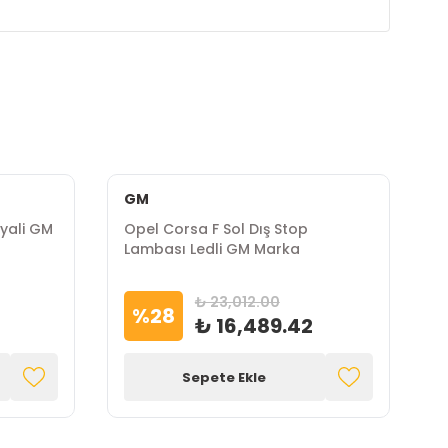
GM
yali GM
Opel Corsa F Sol Dış Stop
O
Lambası Ledli GM Marka
M
₺ 23,012.00
%
28
₺ 16,489.42
Sepete Ekle