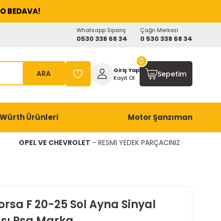
O BEDAVA!
Whatsapp Sipariş
Çağrı Merkezi
0530 338 68 34
0 530 338 68 34
0
Giriş Yap
ARA
Sepetim
Kayıt Ol
Würth Ürünleri
Motor Şanzıman
OPEL VE CHEVROLET
- RESMİ YEDEK PARÇACINIZ
orsa F 20-25 Sol Ayna Sinyal
ı Psa Marka