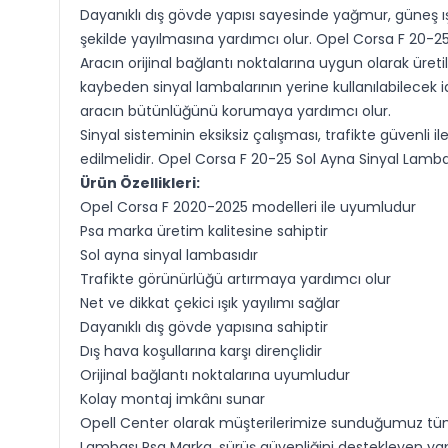
Dayanıklı dış gövde yapısı sayesinde yağmur, güneş ışığı,
şekilde yayılmasına yardımcı olur. Opel Corsa F 20-25
Aracın orijinal bağlantı noktalarına uygun olarak üretil
kaybeden sinyal lambalarının yerine kullanılabilecek
aracın bütünlüğünü korumaya yardımcı olur.
Sinyal sisteminin eksiksiz çalışması, trafikte güvenli 
edilmelidir. Opel Corsa F 20-25 Sol Ayna Sinyal Lambası
Ürün Özellikleri:
Opel Corsa F 2020-2025 modelleri ile uyumludur
Psa marka üretim kalitesine sahiptir
Sol ayna sinyal lambasıdır
Trafikte görünürlüğü artırmaya yardımcı olur
Net ve dikkat çekici ışık yayılımı sağlar
Dayanıklı dış gövde yapısına sahiptir
Dış hava koşullarına karşı dirençlidir
Orijinal bağlantı noktalarına uyumludur
Kolay montaj imkânı sunar
Opell Center olarak müşterilerimize sunduğumuz tüm 
Lambası Psa Marka, sürüş güvenliğini destekleyen yapıs