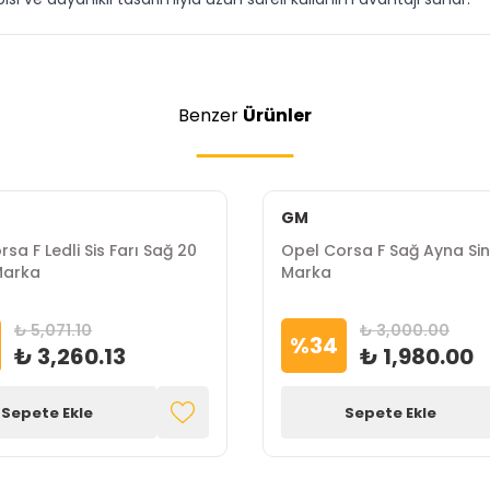
Benzer
Ürünler
GM
sa F Ledli Sis Farı Sağ 20
Opel Corsa F Sağ Ayna Sin
Marka
Marka
₺ 5,071.10
₺ 3,000.00
%
34
₺ 3,260.13
₺ 1,980.00
Sepete Ekle
Sepete Ekle