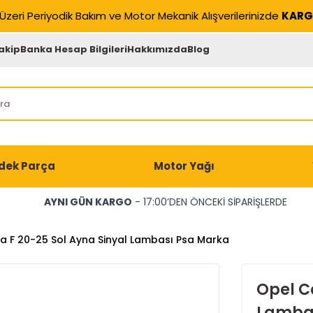
Üzeri Periyodik Bakım ve Motor Mekanik Alışverilerinizde
KARG
akip
Banka Hesap Bilgileri
Hakkımızda
Blog
dek Parça
Motor Yağı
AYNI GÜN KARGO
- 17:00’DEN ÖNCEKİ SİPARİŞLERDE
a F 20-25 Sol Ayna Sinyal Lambası Psa Marka
Opel C
Lambas