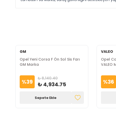
GM
VALEO
Opel Yeni Corsa F Ön Sol Sis Farı
Opel Cor
GM Marka
VALEO 
₺ 8,140.40
%
39
%
36
₺ 4,934.75
Sepete Ekle