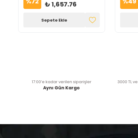
%
72
%
49
₺ 1,657.76
Sepete Ekle
17:00’e kadar verilen siparişler
3000 TL ve
Aynı Gün Kargo