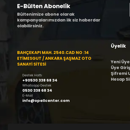
E-Bülten Abonelik
Bültenimize abone olarak
kampanyalarımızdan ilk siz haberdar
olabilirsiniz.
Üyelik
BAHÇEKAPI MAH. 2540.CAD NO :14
ETİMESGUT / ANKARA ŞAŞMAZ OTO
Yeni Üye
SANAYİ SİTESİ
Üye Giriş
Şifremi
Destek Hattı
Hesap S
+90530 338 68 34
Whatsapp Destek
0530 338 68 34
E-Mail
info@opellcenter.com