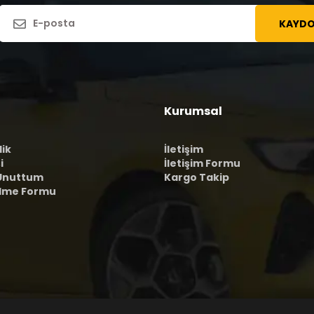
KAYDO
Kurumsal
lik
İletişim
i
İletişim Formu
 Unuttum
Kargo Takip
ilme Formu