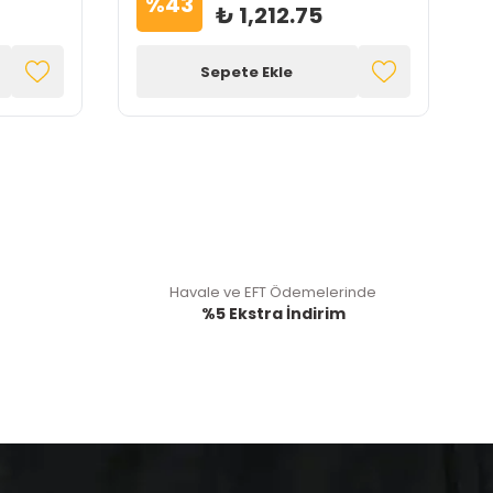
%
43
₺ 1,212.75
Sepete Ekle
Havale ve EFT Ödemelerinde
%5 Ekstra İndirim