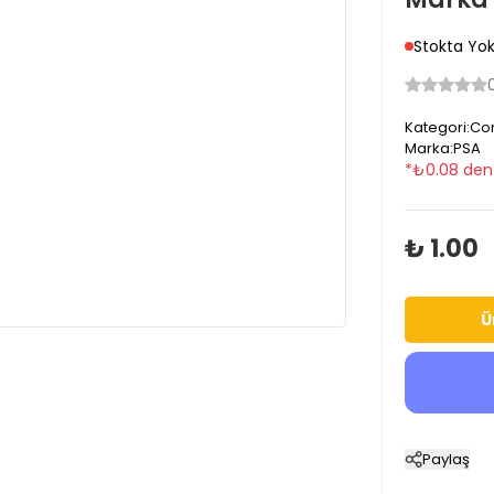
Stokta Yo
Kategori
:
Cor
Marka
:
PSA
*
₺
0.08
den 
₺ 1.00
Ü
Paylaş