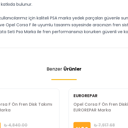
katkıda bulunur.
llanıcılarımız için kaliteli PSA marka yedek parçaları güvenle s
 ve Opel Corsa F ile uyumlu tasarımı sayesinde aracınızın fren sis
ta Seti Psa Marka ile fren performansınızı korurken güvenli ve
Benzer
Ürünler
EUROREPAR
rsa F Ön Fren Disk Takımı
Opel Corsa F Ön Fren Diski
Marka
EUROREPAR Marka
₺ 4,840.00
₺ 7,917.68