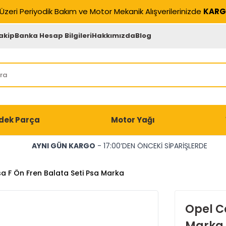
Üzeri Periyodik Bakım ve Motor Mekanik Alışverilerinizde
KARG
akip
Banka Hesap Bilgileri
Hakkımızda
Blog
dek Parça
Motor Yağı
AYNI GÜN KARGO
- 17:00’DEN ÖNCEKİ SİPARİŞLERDE
a F Ön Fren Balata Seti Psa Marka
Opel Co
Marka