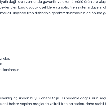
 fiyatlı değil, aynı zamanda güvenilir ve uzun ömürlü ürünlere 
entileri karşılayacak özelliklere sahiptir. Fren sistemi düzenli ol
lidir. Böylece fren disklerinin gereksiz aşınmasının da önüne geç
 olur.
r.
lanılmıştır.
ın güvenliği açısından büyük önem taşır. Bu nedenle doğru ürün s
üzenli bakım yapılan araçlarda kaliteli fren balataları, daha stab