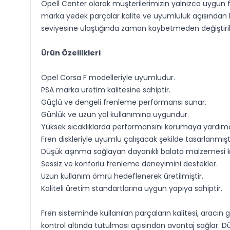
Opell Center olarak müşterilerimizin yalnızca uygun
marka yedek parçalar kalite ve uyumluluk açısından bekl
seviyesine ulaştığında zaman kaybetmeden değiştirilme
Ürün Özellikleri
Opel Corsa F modelleriyle uyumludur.
PSA marka üretim kalitesine sahiptir.
Güçlü ve dengeli frenleme performansı sunar.
Günlük ve uzun yol kullanımına uygundur.
Yüksek sıcaklıklarda performansını korumaya yardımcı
Fren diskleriyle uyumlu çalışacak şekilde tasarlanmıştı
Düşük aşınma sağlayan dayanıklı balata malzemesi kul
Sessiz ve konforlu frenleme deneyimini destekler.
Uzun kullanım ömrü hedeflenerek üretilmiştir.
Kaliteli üretim standartlarına uygun yapıya sahiptir.
Fren sisteminde kullanılan parçaların kalitesi, arac
kontrol altında tutulması açısından avantaj sağlar. D