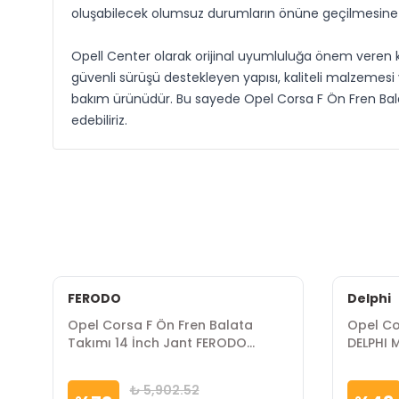
oluşabilecek olumsuz durumların önüne geçilmesine 
Opell Center olarak orijinal uyumluluğa önem veren ku
güvenli sürüşü destekleyen yapısı, kaliteli malzemesi
bakım ürünüdür. Bu sayede Opel Corsa F Ön Fren Bala
edebiliriz.
FERODO
Delphi
Opel Corsa F Ön Fren Balata
Opel Co
Takımı 14 İnch Jant FERODO
DELPHI 
Marka
₺ 5,902.52