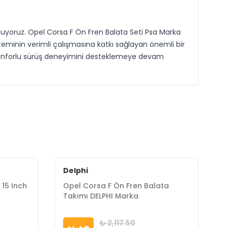
unuyoruz. Opel Corsa F Ön Fren Balata Seti Psa Marka
teminin verimli çalışmasına katkı sağlayan önemli bir
 konforlu sürüş deneyimini desteklemeye devam
Delphi
 15 Inch
Opel Corsa F Ön Fren Balata
O
Takımı DELPHI Marka
B
₺ 2,117.50