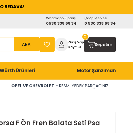
O BEDAVA!
Whatsapp Sipariş
Çağrı Merkezi
0530 338 68 34
0 530 338 68 34
0
Giriş Yap
ARA
Sepetim
Kayıt Ol
Würth Ürünleri
Motor Şanzıman
OPEL VE CHEVROLET
- RESMİ YEDEK PARÇACINIZ
rsa F Ön Fren Balata Seti Psa