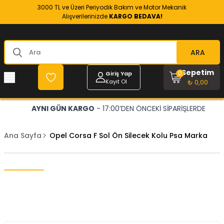
3000 TL ve Üzeri Periyodik Bakım ve Motor Mekanik
Alışverilerinizde
KARGO BEDAVA!
ARA
Sepetim
0
Giriş Yap
Kayıt Ol
₺ 0,00
AYNI GÜN KARGO
- 17:00’DEN ÖNCEKİ SİPARİŞLERDE
Ana Sayfa
Opel Corsa F Sol Ön Silecek Kolu Psa Marka