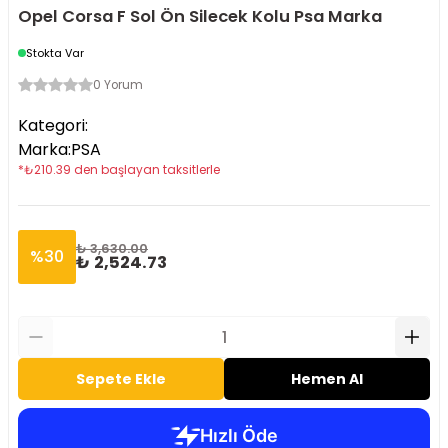
Opel Corsa F Sol Ön Silecek Kolu Psa Marka
Stokta Var
0 Yorum
Kategori
:
Marka
:
PSA
*
₺
210.39
den başlayan taksitlerle
₺ 3,630.00
%
30
₺ 2,524.73
Sepete Ekle
Hemen Al