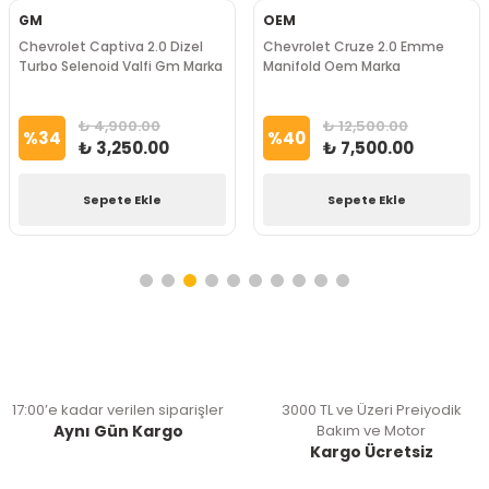
GM
OEM
Chevrolet Captiva 2.0 Dizel
Chevrolet Cruze 2.0 Emme
Turbo Selenoid Valfi Gm Marka
Manifold Oem Marka
₺ 4,900.00
₺ 12,500.00
%
34
%
40
₺ 3,250.00
₺ 7,500.00
Sepete Ekle
Sepete Ekle
17:00’e kadar verilen siparişler
3000 TL ve Üzeri Preiyodik
Aynı Gün Kargo
Bakım ve Motor
Kargo Ücretsiz