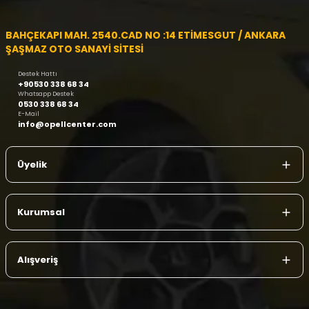
BAHÇEKAPI MAH. 2540.CAD NO :14 ETİMESGUT / ANKARA
ŞAŞMAZ OTO SANAYİ SİTESİ
Destek Hattı
+90530 338 68 34
Whatsapp Destek
0530 338 68 34
E-Mail
info@opellcenter.com
Üyelik
Kurumsal
Alışveriş