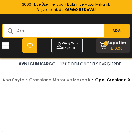
3000 TL ve Üzeri Periyodik Bakım ve Motor Mekanik
Alışverilerinizde
KARGO BEDAVA!
ARA
Sepetim
0
Giriş Yap
Kayıt Ol
₺ 0,00
AYNI GÜN KARGO
- 17:00’DEN ÖNCEKİ SİPARİŞLERDE
Ana Sayfa
Crossland Motor ve Mekanik
Opel Crosland X 