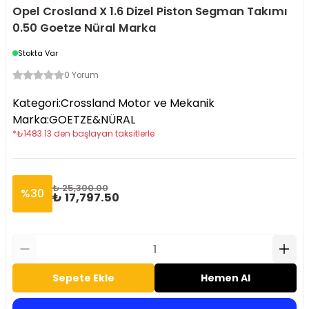
Opel Crosland X 1.6 Dizel Piston Segman Takımı
0.50 Goetze Nüral Marka
Stokta Var
0 Yorum
Kategori
:
Crossland Motor ve Mekanik
Marka
:
GOETZE&NÜRAL
*
₺
1483.13
den başlayan taksitlerle
₺ 25,300.00
%
30
₺ 17,797.50
Sepete Ekle
Hemen Al