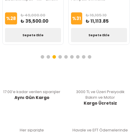
Seti 8Mm Psa Marka
₺ 49,000.00
₺ 16,105.10
%
28
%
31
₺ 35,500.00
₺ 11,113.85
Sepete Ekle
Sepete Ekle
17:00’e kadar verilen siparişler
3000 TL ve Üzeri Preiyodik
Aynı Gün Kargo
Bakım ve Motor
Kargo Ücretsiz
Her siparişte
Havale ve EFT Ödemelerinde