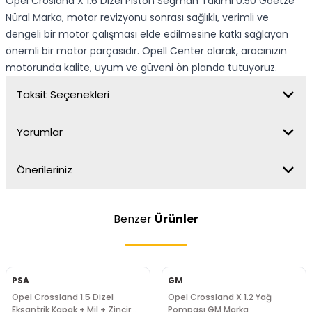
Opel Crosland X 1.6 Dizel Piston Segman Takımı 0.50 Goetze
Nüral Marka, motor revizyonu sonrası sağlıklı, verimli ve
dengeli bir motor çalışması elde edilmesine katkı sağlayan
önemli bir motor parçasıdır. Opell Center olarak, aracınızın
motorunda kalite, uyum ve güveni ön planda tutuyoruz.
Taksit Seçenekleri
Yorumlar
Önerileriniz
Benzer
Ürünler
PSA
GM
Opel Crossland 1.5 Dizel
Opel Crossland X 1.2 Yağ
Eksantrik Kapak + Mil + Zincir
Pompası GM Marka