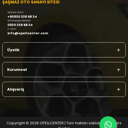
ŞAŞMAZ OTO SANAYİ SİTESİ
Destek Hattı
+90530 338 68 34
Whatsapp Destek
0530 338 68 34
E-Mail
info@opellcenter.com
Üyelik
Kurumsal
Alışveriş
Copyright © 2026 OPELLCENTER | Tüm hakları saklıdır.
| Reliefers