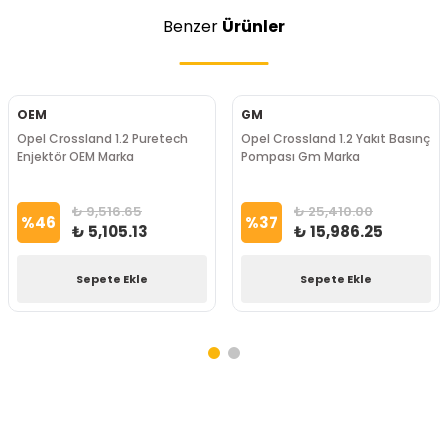
Benzer
Ürünler
OEM
GM
Opel Crossland 1.2 Puretech
Opel Crossland 1.2 Yakıt Basınç
Enjektör OEM Marka
Pompası Gm Marka
₺ 9,516.65
₺ 25,410.00
%
46
%
37
₺ 5,105.13
₺ 15,986.25
Sepete Ekle
Sepete Ekle