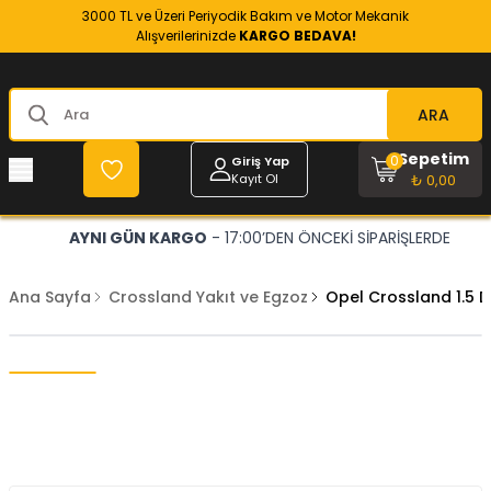
3000 TL ve Üzeri Periyodik Bakım ve Motor Mekanik
Alışverilerinizde
KARGO BEDAVA!
ARA
Sepetim
0
Giriş Yap
Kayıt Ol
₺ 0,00
AYNI GÜN KARGO
- 17:00’DEN ÖNCEKİ SİPARİŞLERDE
Ana Sayfa
Crossland Yakıt ve Egzoz
Opel Crossland 1.5 