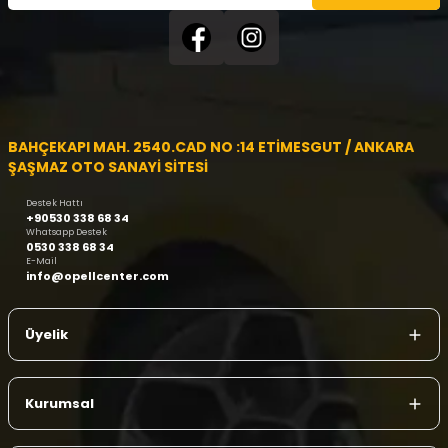
BAHÇEKAPI MAH. 2540.CAD NO :14 ETİMESGUT / ANKARA
ŞAŞMAZ OTO SANAYİ SİTESİ
Destek Hattı
+90530 338 68 34
Whatsapp Destek
0530 338 68 34
E-Mail
info@opellcenter.com
Üyelik
Kurumsal