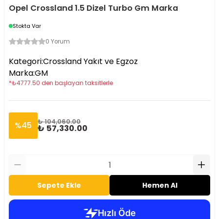
Opel Crossland 1.5 Dizel Turbo Gm Marka
Stokta Var
0 Yorum
Kategori
:
Crossland Yakıt ve Egzoz
Marka
:
GM
*
₺
4777.50
den başlayan taksitlerle
₺ 104,060.00
%
45
₺ 57,330.00
Sepete Ekle
Hemen Al