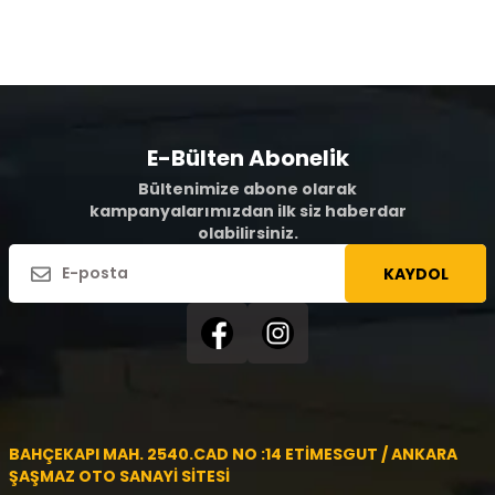
E-Bülten Abonelik
Bültenimize abone olarak
kampanyalarımızdan ilk siz haberdar
olabilirsiniz.
KAYDOL
BAHÇEKAPI MAH. 2540.CAD NO :14 ETİMESGUT / ANKARA
ŞAŞMAZ OTO SANAYİ SİTESİ