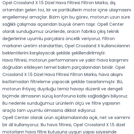
Opel Crossland X 1.5 Dizel Hava Filtresi Filtron Marka, dış
ortamdan gelen toz, kir ve partiküllerin motor içine ulaşmasını
engellemeyi amaçlar. Bizim için bu görev, motorun uzun süre
sağlıklı çalışması açısından büyük önem taşır. Opell Center
olarak sunduğumuz ürünlerde, aracın fabrika çıkış teknik
değerlerine uyumlu parçalara öncelik veriyoruz. Filtron
markanın üretim standartları, Opel Crossland X kullanıcılarının
beklentilerini karşılayacak şekilde şekillendirilmiştir.
Hava filtresi, motorun performansını ve yakıt-hava karışımını
doğrudan etkileyen temel bakım parçalarından biridir. Opel
Crossland X 1.5 Dizel Hava Filtresi Filtron Marka, hava akışını
kısıtlamadan filtreleme yapacak şekilde tasarlanmıştır. Biz,
motorun ihtiyaç duyduğu temiz havayı düzenli ve dengeli
biçimde almasının sürüş konforuna katkı sağladığını biliyoruz.
Bu nedenle sunduğumuz ürünlerin ölçü ve filtre yapısının
araçla tam uyumlu olmasına dikkat ediyoruz.
Opell Center olarak ürün açıklamalarında açık, net ve samimi
bir dil kullanıyoruz. Bu hava filtresi, Opel Crossland X 1.5 dizel
motorların hava filtre kutusuna uygun yapısı sayesinde