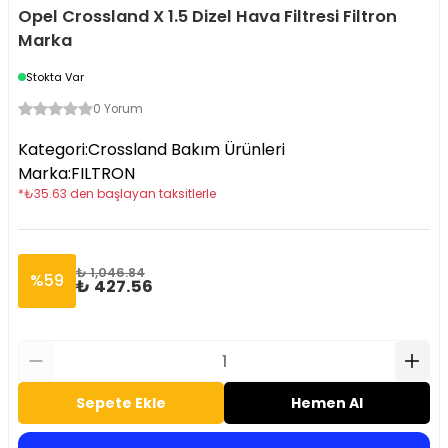
Opel Crossland X 1.5 Dizel Hava Filtresi Filtron
Marka
Stokta Var
0 Yorum
Kategori
:
Crossland Bakım Ürünleri
Marka
:
FILTRON
*
₺
35.63
den başlayan taksitlerle
₺ 1,046.84
%
59
₺ 427.56
Sepete Ekle
Hemen Al