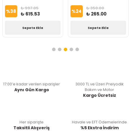
₺ 997.05
₺ 350.00
%
38
%
24
₺ 615.53
₺ 265.00
Sepete Ekle
Sepete Ekle
17:00’e kadar verilen siparişler
3000 TL ve Üzeri Preiyodik
Aynı Gün Kargo
Bakım ve Motor
Kargo Ücretsiz
Her siparişte
Havale ve EFT Ödemelerinde
Taksitli Alışveriş
%5 Ekstra İndirim