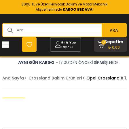
3000 TL ve Üzeri Periyodik Bakım ve Motor Mekanik
Alışverilerinizde
KARGO BEDAVA!
ARA
Sepetim
0
Giriş Yap
Kayıt Ol
₺ 0,00
AYNI GÜN KARGO
- 17:00’DEN ÖNCEKİ SİPARİŞLERDE
Ana Sayfa
Crossland Bakım Ürünleri
Opel Crossland X 1.5 