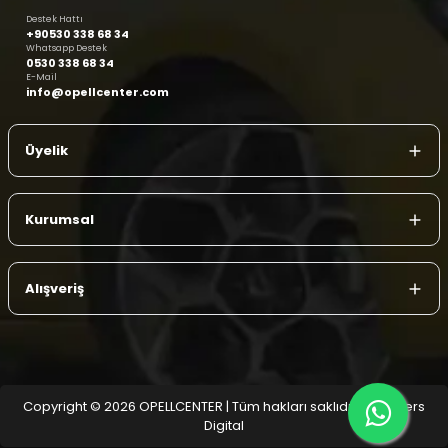
Destek Hattı
+90530 338 68 34
Whatsapp Destek
0530 338 68 34
E-Mail
info@opellcenter.com
Üyelik
Kurumsal
Alışveriş
Copyright © 2026 OPELLCENTER | Tüm hakları saklıdır.
| Reliefers
Digital