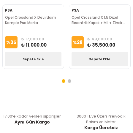
PSA
PSA
Opel Crossland X Devirdaim
Opel Crossland X 1.5 Dizel
Komple Psa Marka
Eksantrik Kapak + Mil + Zincir
Seti 8Mm Psa Marka
₺ 17,000.00
₺ 49,000.00
%
35
%
28
₺ 11,000.00
₺ 35,500.00
Sepete Ekle
Sepete Ekle
17:00’e kadar verilen siparişler
3000 TL ve Üzeri Preiyodik
Aynı Gün Kargo
Bakım ve Motor
Kargo Ücretsiz