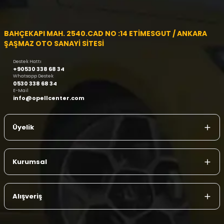
BAHÇEKAPI MAH. 2540.CAD NO :14 ETİMESGUT / ANKARA
ŞAŞMAZ OTO SANAYİ SİTESİ
Destek Hattı
+90530 338 68 34
Whatsapp Destek
0530 338 68 34
E-Mail
info@opellcenter.com
Üyelik
Kurumsal
Alışveriş