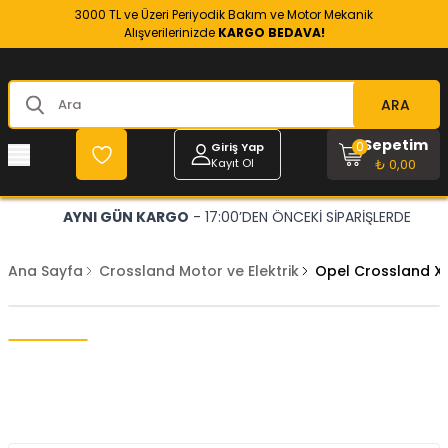
3000 TL ve Üzeri Periyodik Bakım ve Motor Mekanik
Alışverilerinizde
KARGO BEDAVA!
ARA
Sepetim
0
Giriş Yap
Kayıt Ol
₺ 0,00
AYNI GÜN KARGO
- 17:00’DEN ÖNCEKİ SİPARİŞLERDE
Ana Sayfa
Crossland Motor ve Elektrik
Opel Crossland X 