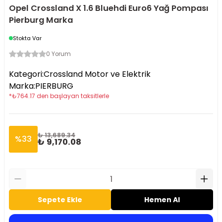
Opel Crossland X 1.6 Bluehdi Euro6 Yağ Pompası
Pierburg Marka
Stokta Var
0 Yorum
Kategori
:
Crossland Motor ve Elektrik
Marka
:
PIERBURG
*
₺
764.17
den başlayan taksitlerle
₺ 13,689.34
%
33
₺ 9,170.08
Sepete Ekle
Hemen Al