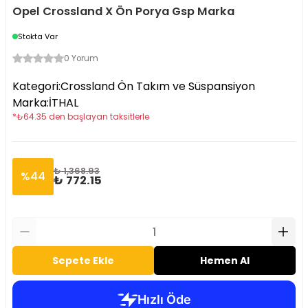
Opel Crossland X Ön Porya Gsp Marka
Stokta Var
0 Yorum
Kategori
:
Crossland Ön Takım ve Süspansiyon
Marka
:
İTHAL
*
₺
64.35
den başlayan taksitlerle
₺ 1,368.93
%
44
₺ 772.15
Sepete Ekle
Hemen Al