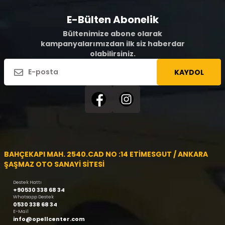
E-Bülten Abonelik
Bültenimize abone olarak
kampanyalarımızdan ilk siz haberdar
olabilirsiniz.
KAYDOL
BAHÇEKAPI MAH. 2540.CAD NO :14 ETİMESGUT / ANKARA
ŞAŞMAZ OTO SANAYİ SİTESİ
Destek Hattı
+90530 338 68 34
Whatsapp Destek
0530 338 68 34
E-Mail
info@opellcenter.com