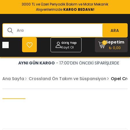
3000 TL ve Üzeri Periyodik Bakım ve Motor Mekanik
Alışverilerinizde
KARGO BEDAVA!
ARA
Sepetim
0
Giriş Yap
Kayıt Ol
₺ 0,00
AYNI GÜN KARGO
- 17:00’DEN ÖNCEKİ SİPARİŞLERDE
Ana Sayfa
Crossland Ön Takım ve Süspansiyon
Opel Cro